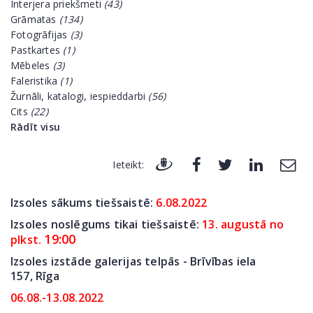
Interjera priekšmeti
(43)
Grāmatas
(134)
Fotogrāfijas
(3)
Pastkartes
(1)
Mēbeles
(3)
Faleristika
(1)
Žurnāli, katalogi, iespieddarbi
(56)
Cits
(22)
Rādīt visu
Ieteikt:
Izsoles sākums tiešsaistē:
6
.08.2022
Izsoles noslēgums tikai tiešsaistē:
13. augustā no
19:00
plkst.
Izsoles izstāde galerijas telpās - Brīvības iela
157,
Rīga
06.08.-13.08.2022