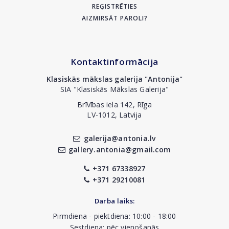
REĢISTRĒTIES
AIZMIRSĀT PAROLI?
Kontaktinformācija
Klasiskās mākslas galerija "Antonija"
SIA "Klasiskās Mākslas Galerija"
Brīvības iela 142, Rīga
LV-1012, Latvija
galerija@antonia.lv
gallery.antonia@gmail.com
+371 67338927
+371 29210081
Darba laiks:
Pirmdiena - piektdiena: 10:00 - 18:00
Sestdiena: pēc vienošanās