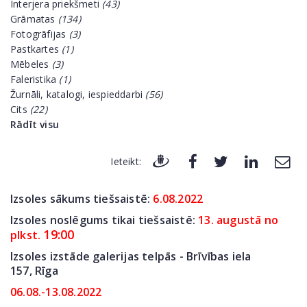
Interjera priekšmeti
(43)
Grāmatas
(134)
Fotogrāfijas
(3)
Pastkartes
(1)
Mēbeles
(3)
Faleristika
(1)
Žurnāli, katalogi, iespieddarbi
(56)
Cits
(22)
Rādīt visu
Ieteikt:
Izsoles sākums tiešsaistē:
6
.08.2022
Izsoles noslēgums tikai tiešsaistē:
13. augustā no
19:00
plkst.
Izsoles izstāde galerijas telpās - Brīvības iela
157,
Rīga
06.08.-13.08.2022