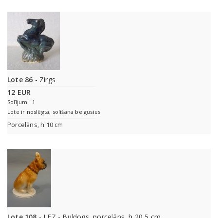
Lote 86
- Zirgs
12 EUR
Solījumi: 1
Lote ir noslēgta, solīšana beigusies
Porcelāns, h 10 cm
Lote 108
- LFZ - Buldogs, porcelāns, h 20,5 cm