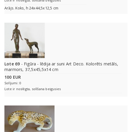
Lote ir noslēgta, solīšana beigusies
Arājs. Koks, h 24x44,5x12,5 cm
Lote 69
- Figūra - lēdija ar suni Art Deco. Kolorēts metāls,
marmors, 37,5x45,5x14 cm
100 EUR
Solījumi: 0
Lote ir noslēgta, solīšana beigusies