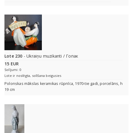
Lote 230
- Ukraiņu muzikanti / Гопак
15 EUR
Solījumi: 0
Lote ir noslēgta, solīšana beigusies
Polonskas mākslas keramikas rūpnīca, 1970-tie gadi, porcelāns, h
19 cm