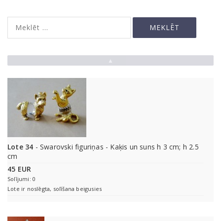
▲
Lote 34
- Swarovski figuriņas - Kaķis un suns h 3 cm; h 2.5
cm
45 EUR
Solījumi: 0
Lote ir noslēgta, solīšana beigusies