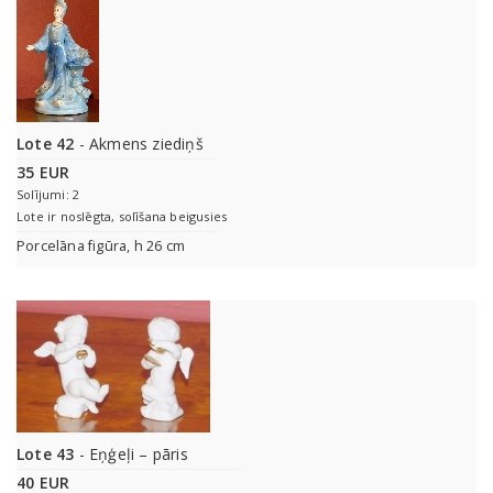
Lote 42
- Akmens ziediņš
35 EUR
Solījumi: 2
Lote ir noslēgta, solīšana beigusies
Porcelāna figūra, h 26 cm
Lote 43
- Eņģeļi – pāris
40 EUR