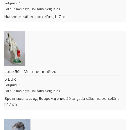
Solījumi: 1
Lote ir noslēgta, solīšana beigusies
Hutshenreuther, porcelāns, h 7 cm
Lote 50
- Meitene ar bērzu
5 EUR
Solījumi: 1
Lote ir noslēgta, solīšana beigusies
Бронницы, завод Возрождение
50-to gadu sākums, porcelāns,
h17 cm