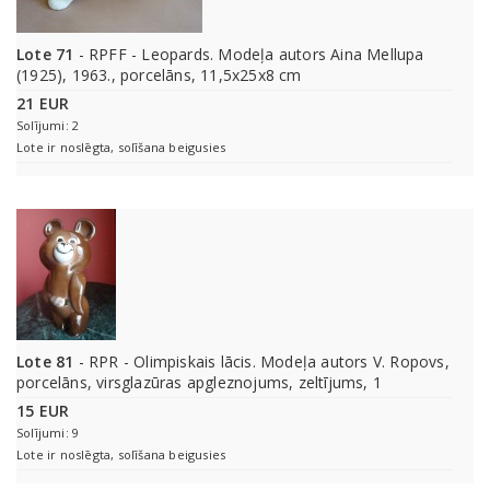
Lote 71
- RPFF - Leopards. Modeļa autors Aina Mellupa
(1925), 1963., porcelāns, 11,5x25x8 cm
21 EUR
Solījumi: 2
Lote ir noslēgta, solīšana beigusies
Lote 81
- RPR - Olimpiskais lācis. Modeļa autors V. Ropovs,
porcelāns, virsglazūras apgleznojums, zeltījums, 1
15 EUR
Solījumi: 9
Lote ir noslēgta, solīšana beigusies