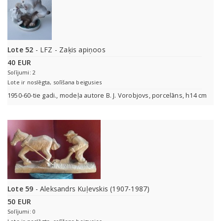
Lote 52
- LFZ - Zaķis apiņoos
40 EUR
Solījumi: 2
Lote ir noslēgta, solīšana beigusies
1950-60-tie gadi., modeļa autore B. J. Vorobjovs, porcelāns, h14 cm
Lote 59
- Aleksandrs Kuļevskis (1907-1987)
50 EUR
Solījumi: 0