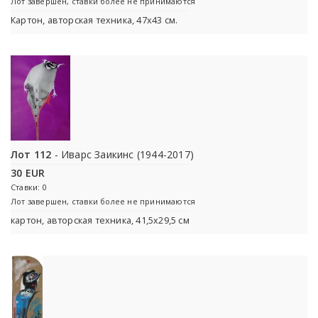
Лот завершен, ставки более не принимаются
Картон, авторская техника, 47х43 см.
Лот 112
- Иварс Заикинс (1944-2017)
30 EUR
Ставки: 0
Лот завершен, ставки более не принимаются
картон, авторская техника, 41,5х29,5 см