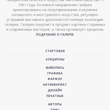
1991 года. Основное направление галереи
ориентированно на популяризование и изучение
латышского и иностранного искусства, регулярно
устраивая выставки и дополняя постоянную коллекцию
галереи. Галерея покупает и продают картины старинных
и современных мастеров, а также организует аукционы.
ПОДРОБНЕЕ О ГАЛЕРЕЕ
СТАРТОВАЯ
АУКЦИОНЫ
ЖИВОПИСЬ
ГРАФИКА
ФАРФОР
АНТИКВАРИАТ
ДИЗАЙН
ПЕЧАТНЫЕ
АВТОРЫ
ТЕМЫ