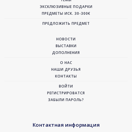
ЭКСКЛЮЗИВНЫЕ ПОДАРКИ
ПРЕДМЕТЫ ИСК. 30-300€
ПРЕДЛОЖИТЬ ПРЕДМЕТ
НОВОСТИ
ВЫСТАВКИ
ДОПОЛНЕНИЯ
О НАС
НАШИ ДРУЗЬЯ
КОНТАКТЫ
ВОЙТИ
РЕГИСТРИРОВАТСЯ
ЗАБЫЛИ ПАРОЛЬ?
Контактная информация