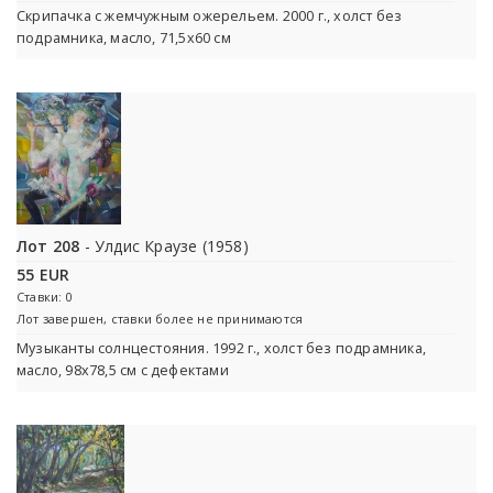
Скрипачка с жемчужным ожерельем. 2000 г., холст без
подрамника, масло, 71,5х60 см
Лот 208
- Улдис Краузе (1958)
55 EUR
Ставки: 0
Лот завершен, ставки более не принимаются
Музыканты солнцестояния. 1992 г., холст без подрамника,
масло, 98х78,5 см с дефектами