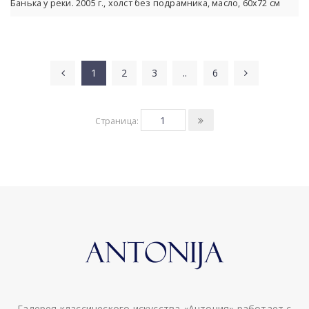
Банька у реки. 2005 г., холст без подрамника, масло, 60х72 см
1
2
3
..
6
Страница:
Галерея классического искусства «Антония» работает с