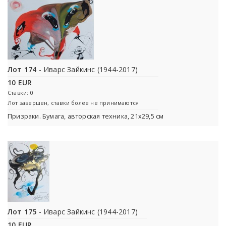
Лот 174
- Иварс Зайкинс (1944-2017)
10 EUR
Ставки: 0
Лот завершен, ставки более не принимаются
Призраки. Бумага, авторская техника, 21х29,5 см
Лот 175
- Иварс Зайкинс (1944-2017)
10 EUR