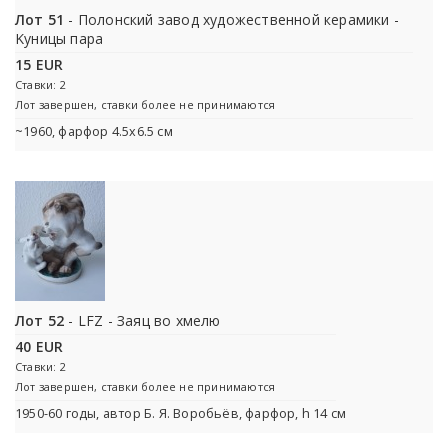
Лот 51
- Полонский завод художественной керамики -
Kуницы пара
15 EUR
Ставки: 2
Лот завершен, ставки более не принимаются
~1960, фарфор 4.5x6.5 см
Лот 52
- LFZ - Заяц во хмелю
40 EUR
Ставки: 2
Лот завершен, ставки более не принимаются
1950-60 годы, автор Б. Я. Воробьёв, фарфор, h 14 cм