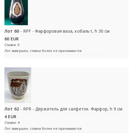
Лот 60
- RPF - Фарфоровая ваза, кобальт, h 30 см
60 EUR
Ставки: 0
Лот завершен, ставки более не принимаются
Лот 62
- RPR - Держатель для салфеток. Фарфор, h 9 см
4 EUR
Ставки: 4
Лот завершен, ставки более не принимаются