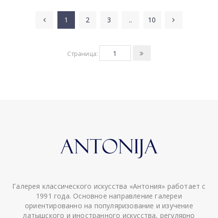
1
2
3
..
10
Страница:
Галерея классического искусства «Антония» работает с
1991 года. Основное направление галереи
ориентированно на популяризование и изучение
латышского и иностранного искусства, регулярно