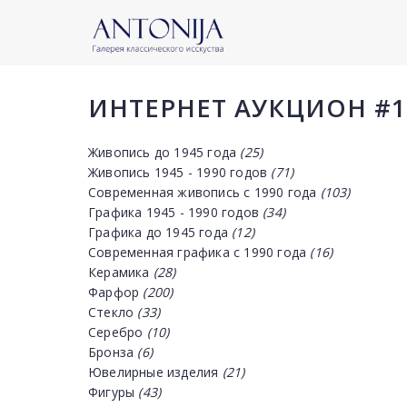
ИНТЕРНЕТ АУКЦИОН #1
Живопись до 1945 года
(25)
Живопись 1945 - 1990 годов
(71)
Современная живопись с 1990 года
(103)
Графика 1945 - 1990 годов
(34)
Графика до 1945 года
(12)
Современная графика с 1990 года
(16)
Керамика
(28)
Фарфор
(200)
Стекло
(33)
Серебро
(10)
Бронза
(6)
Ювелирные изделия
(21)
Фигуры
(43)