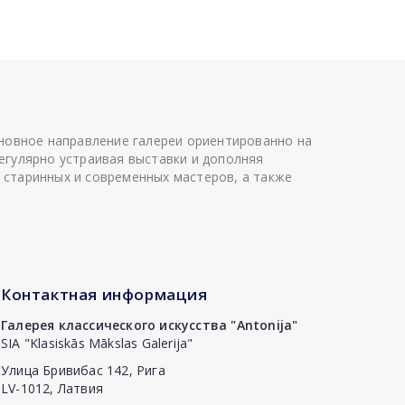
сновное направление галереи ориентированно на
егулярно устраивая выставки и дополняя
 старинных и современных мастеров, а также
Контактная информация
Галерея классического искусства "Antonija"
SIA "Klasiskās Mākslas Galerija"
Улица Бривибас 142, Рига
LV-1012, Латвия