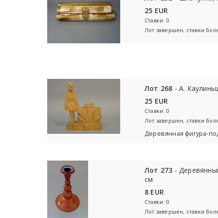
25 EUR
Ставки: 0
Лот завершен, ставки бо
Лот 268
- А. Каулинь
25 EUR
Ставки: 0
Лот завершен, ставки бо
Деревянная фигура-под
Лот 273
- Деревянный
см
8 EUR
Ставки: 0
Лот завершен, ставки бо