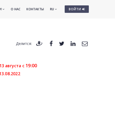
ТИ
О НАС
КОНТАКТЫ
RU
ВОЙТИ
Делится:
19
:00
13 августа
с
-13.08.2022