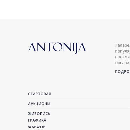
Галере
популя
постоя
органи
ПОДРОБ
СТАРТОВАЯ
АУКЦИОНЫ
ЖИВОПИСЬ
ГРАФИКА
ФАРФОР