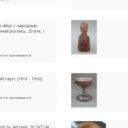
е яйцо с народным
ная роспись, 20 век, I
лее не принимаются
йстаутс (1910 - 1992)
лее не принимаются
кость, металл, 16,5х7 см