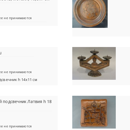
лее не принимаются
ш
лее не принимаются
свечник h 14x11 cм
 подсвечник Латвия h 18
лее не принимаются