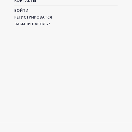
КОНТАКТЫ
ВОЙТИ
РЕГИСТРИРОВАТСЯ
ЗАБЫЛИ ПАРОЛЬ?