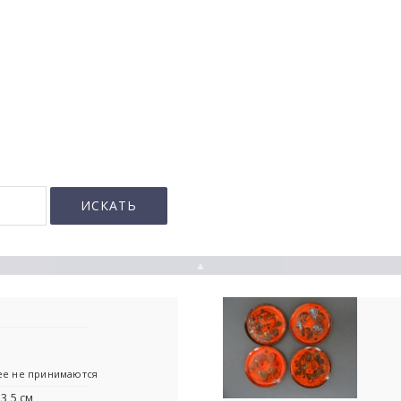
▲
лее не принимаются
3,5 см