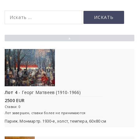
▲
Лот 4
- Георг Матвеев (1910-1966)
2500 EUR
Ставки: 0
Лот завершен, ставки более не принимаются
Париж. Монмартр. 1930-е, холст, темпера, 60х80 см