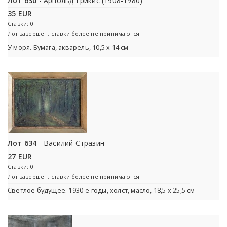
Лот 630
- Арнольд Грикис (1908-1980)
35 EUR
Ставки: 0
Лот завершен, ставки более не принимаются
У моря. Бумага, акварель, 10,5 х 14 см
Лот 634
- Василий Стразин
27 EUR
Ставки: 0
Лот завершен, ставки более не принимаются
Светлое будущее. 1930-е годы, холст, масло, 18,5 х 25,5 см