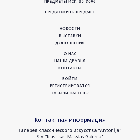
ПРЕДМЕТЫ ИСК. 30-300€
ПРЕДЛОЖИТЬ ПРЕДМЕТ
НОВОСТИ
ВЫСТАВКИ
ДОПОЛНЕНИЯ
О НАС
НАШИ ДРУЗЬЯ
КОНТАКТЫ
ВОЙТИ
РЕГИСТРИРОВАТСЯ
ЗАБЫЛИ ПАРОЛЬ?
Контактная информация
Галерея классического искусства "Antonija"
SIA "Klasiskās Mākslas Galerija"