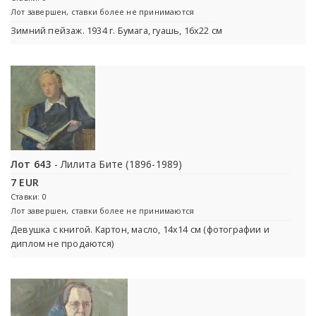
Лот завершен, ставки более не принимаются
Зимний пейзаж. 1934 г. Бумага, гуашь, 16х22 см
Лот 643
- Лилита Бите (1896-1989)
7 EUR
Ставки: 0
Лот завершен, ставки более не принимаются
Девушка с книгой. Картон, масло, 14x14 см (фотографии и
диплом не продаются)