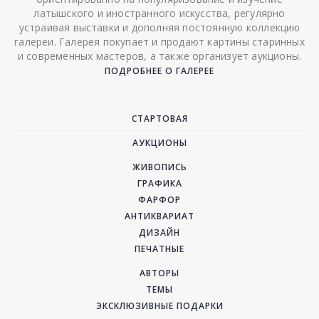
латышского и иностранного искусства, регулярно
устраивая выставки и дополняя постоянную коллекцию
галереи. Галерея покупает и продают картины старинных
и современных мастеров, а также организует аукционы.
ПОДРОБНЕЕ О ГАЛЕРЕЕ
СТАРТОВАЯ
АУКЦИОНЫ
ЖИВОПИСЬ
ГРАФИКА
ФАРФОР
АНТИКВАРИАТ
ДИЗАЙН
ПЕЧАТНЫЕ
АВТОРЫ
ТЕМЫ
ЭКСКЛЮЗИВНЫЕ ПОДАРКИ