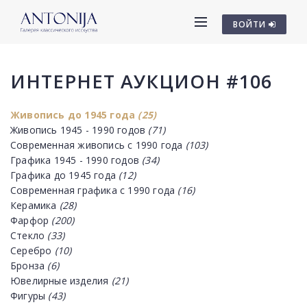
ВОЙТИ
ИНТЕРНЕТ АУКЦИОН #106
Живопись до 1945 года
(25)
Живопись 1945 - 1990 годов
(71)
Современная живопись с 1990 года
(103)
Графика 1945 - 1990 годов
(34)
Графика до 1945 года
(12)
Современная графика с 1990 года
(16)
Керамика
(28)
Фарфор
(200)
Стекло
(33)
Серебро
(10)
Бронза
(6)
Ювелирные изделия
(21)
Фигуры
(43)