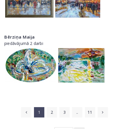
Bērziņa Maija
piedāvājumā 2 darbi
1
2
3
..
11