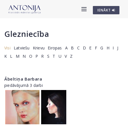
IENĀKT
Glezniecība
Visi
Latviešu
Krievu
Eiropas
A
B
C
D
E
F
G
H
I
J
K
L
M
N
O
P
R
S
T
U
V
Z
Ābeltiņa Barbara
piedāvājumā 3 darbi