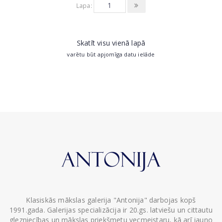
Lapa:
Skatīt visu vienā lapā
varētu būt apjomīga datu ielāde
Klasiskās mākslas galerija "Antonija" darbojas kopš
1991.gada. Galerijas specializācija ir 20.gs. latviešu un cittautu
glezniecības un mākslas priekšmetu vecmeistaru, kā arī jauno