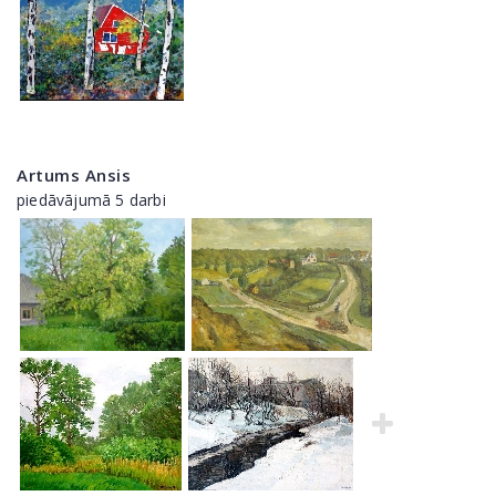
Artums Ansis
piedāvājumā 5 darbi