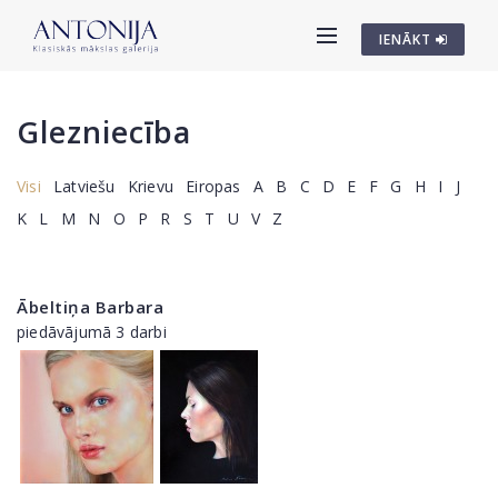
IENĀKT
Glezniecība
Visi
Latviešu
Krievu
Eiropas
A
B
C
D
E
F
G
H
I
J
K
L
M
N
O
P
R
S
T
U
V
Z
Ābeltiņa Barbara
piedāvājumā 3 darbi