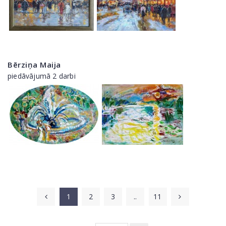
Bērziņa Maija
piedāvājumā 2 darbi
1
2
3
..
11