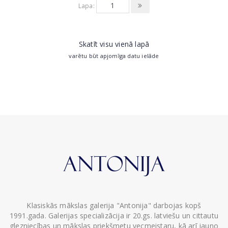
Lapa:
Skatīt visu vienā lapā
varētu būt apjomīga datu ielāde
Klasiskās mākslas galerija "Antonija" darbojas kopš
1991.gada. Galerijas specializācija ir 20.gs. latviešu un cittautu
glezniecības un mākslas priekšmetu vecmeistaru, kā arī jauno