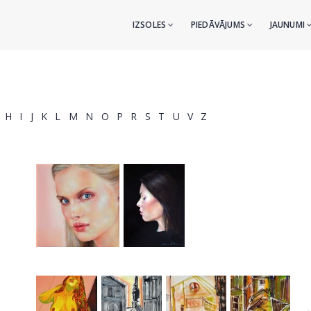
IZSOLES
PIEDĀVĀJUMS
JAUNUMI
H
I
J
K
L
M
N
O
P
R
S
T
U
V
Z