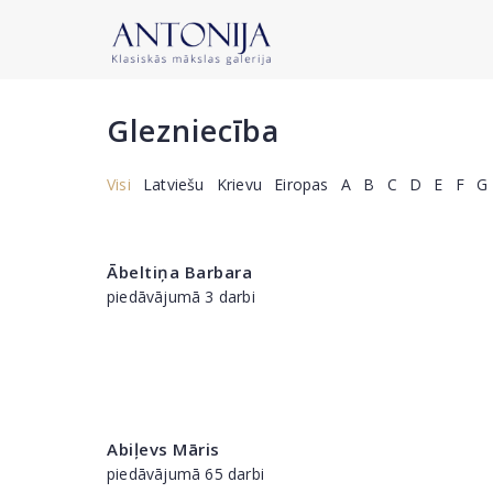
Glezniecība
Visi
Latviešu
Krievu
Eiropas
A
B
C
D
E
F
G
Ābeltiņa Barbara
piedāvājumā 3 darbi
Abiļevs Māris
piedāvājumā 65 darbi