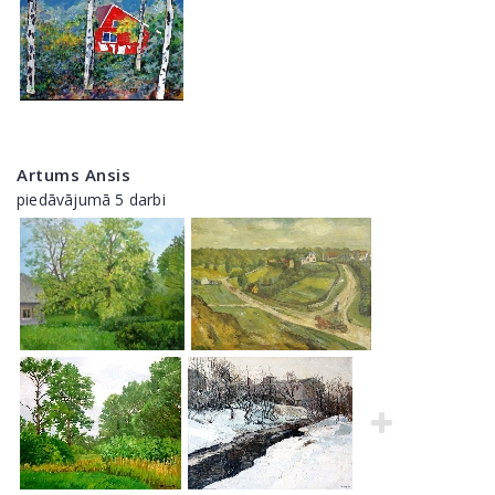
Artums Ansis
piedāvājumā 5 darbi