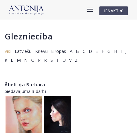
IENĀKT
Glezniecība
Visi
Latviešu
Krievu
Eiropas
A
B
C
D
E
F
G
H
I
J
K
L
M
N
O
P
R
S
T
U
V
Z
Ābeltiņa Barbara
piedāvājumā 3 darbi