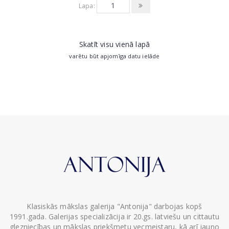
Lapa:
Skatīt visu vienā lapā
varētu būt apjomīga datu ielāde
Klasiskās mākslas galerija "Antonija" darbojas kopš
1991.gada. Galerijas specializācija ir 20.gs. latviešu un cittautu
glezniecības un mākslas priekšmetu vecmeistaru, kā arī jauno