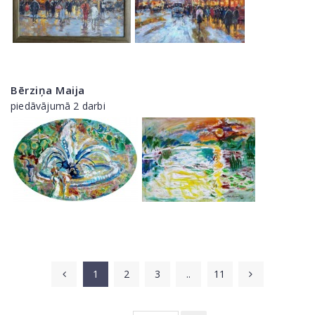
Bērziņa Maija
piedāvājumā 2 darbi
1
2
3
..
11