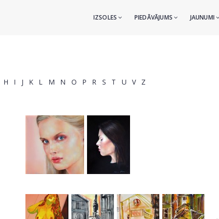
IZSOLES
PIEDĀVĀJUMS
JAUNUMI
H
I
J
K
L
M
N
O
P
R
S
T
U
V
Z