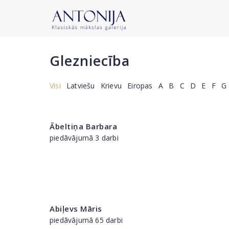
Glezniecība
Visi
Latviešu
Krievu
Eiropas
A
B
C
D
E
F
G
Ābeltiņa Barbara
piedāvājumā 3 darbi
Abiļevs Māris
piedāvājumā 65 darbi