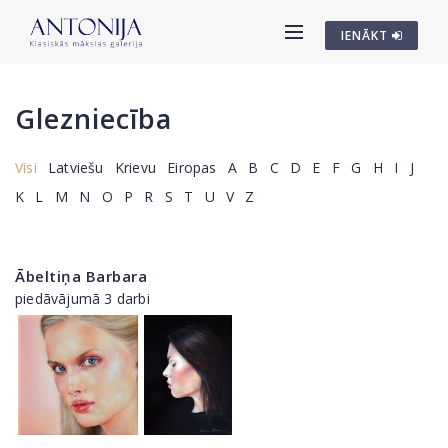
IENĀKT
Glezniecība
Visi
Latviešu
Krievu
Eiropas
A
B
C
D
E
F
G
H
I
J
K
L
M
N
O
P
R
S
T
U
V
Z
Ābeltiņa Barbara
piedāvājumā 3 darbi