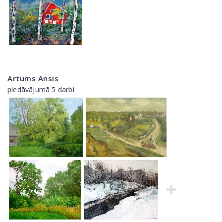
Artums Ansis
piedāvājumā 5 darbi