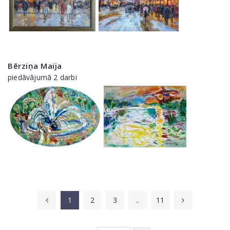
Bērziņa Maija
piedāvājumā 2 darbi
1
2
3
..
11