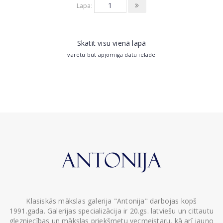
Lapa:
Skatīt visu vienā lapā
varētu būt apjomīga datu ielāde
Klasiskās mākslas galerija "Antonija" darbojas kopš
1991.gada. Galerijas specializācija ir 20.gs. latviešu un cittautu
glezniecības un mākslas priekšmetu vecmeistaru, kā arī jauno