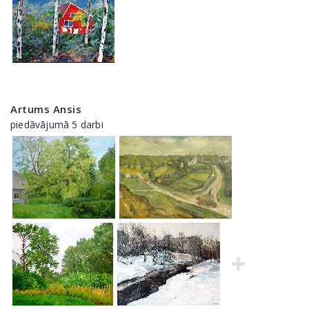
Artums Ansis
piedāvājumā 5 darbi