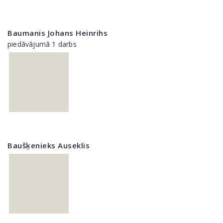
Baumanis Johans Heinrihs
piedāvājumā 1 darbs
Baušķenieks Auseklis