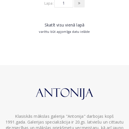
Lapa:
Skatīt visu vienā lapā
varētu būt apjomīga datu ielāde
Klasiskās mākslas galerija "Antonija" darbojas kopš
1991.gada. Galerijas specializācija ir 20.gs. latviešu un cittautu
glezniecības un mākslas priekšmetu vecmeistaru, kā arī jauno