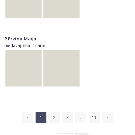
Bērziņa Maija
piedāvājumā 2 darbi
1
2
3
..
11