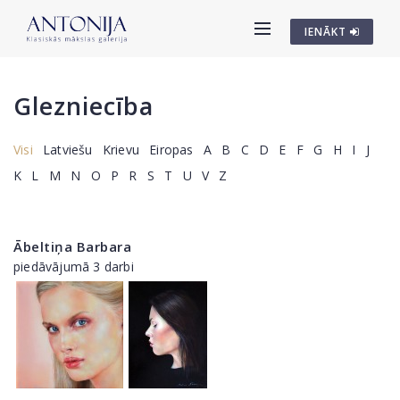
IENĀKT
Glezniecība
Visi
Latviešu
Krievu
Eiropas
A
B
C
D
E
F
G
H
I
J
K
L
M
N
O
P
R
S
T
U
V
Z
Ābeltiņa Barbara
piedāvājumā 3 darbi