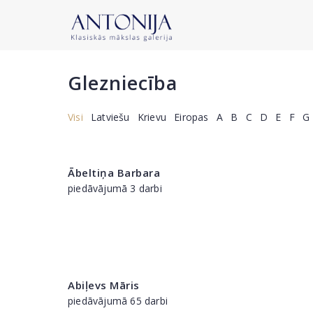
Glezniecība
Visi
Latviešu
Krievu
Eiropas
A
B
C
D
E
F
G
Ābeltiņa Barbara
piedāvājumā 3 darbi
Abiļevs Māris
piedāvājumā 65 darbi