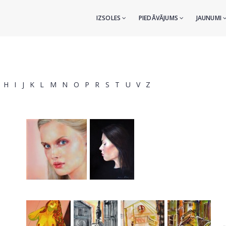
IZSOLES
PIEDĀVĀJUMS
JAUNUMI
H
I
J
K
L
M
N
O
P
R
S
T
U
V
Z