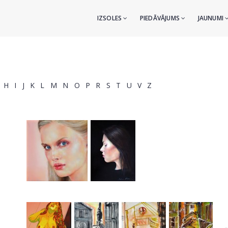
IZSOLES
PIEDĀVĀJUMS
JAUNUMI
H
I
J
K
L
M
N
O
P
R
S
T
U
V
Z