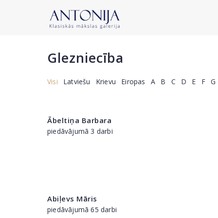
Glezniecība
Visi
Latviešu
Krievu
Eiropas
A
B
C
D
E
F
G
Ābeltiņa Barbara
piedāvājumā 3 darbi
Abiļevs Māris
piedāvājumā 65 darbi