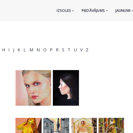
IZSOLES
PIEDĀVĀJUMS
JAUNUMI
H
I
J
K
L
M
N
O
P
R
S
T
U
V
Z