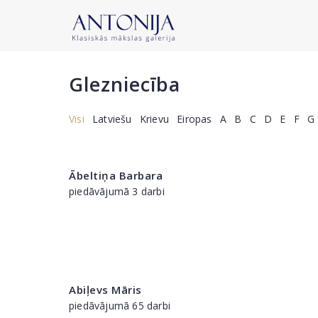
Glezniecība
Visi
Latviešu
Krievu
Eiropas
A
B
C
D
E
F
G
Ābeltiņa Barbara
piedāvājumā 3 darbi
Abiļevs Māris
piedāvājumā 65 darbi