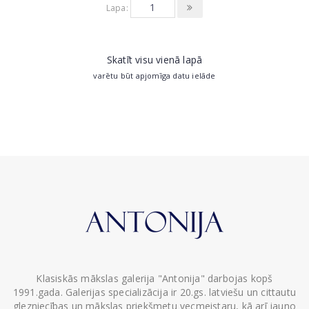
Lapa:
Skatīt visu vienā lapā
varētu būt apjomīga datu ielāde
Klasiskās mākslas galerija "Antonija" darbojas kopš
1991.gada. Galerijas specializācija ir 20.gs. latviešu un cittautu
glezniecības un mākslas priekšmetu vecmeistaru, kā arī jauno