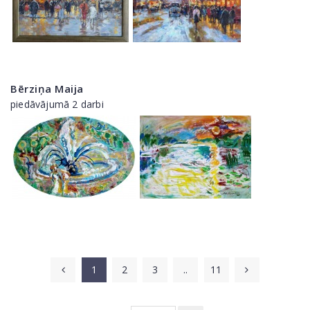
Bērziņa Maija
piedāvājumā 2 darbi
1
2
3
..
11