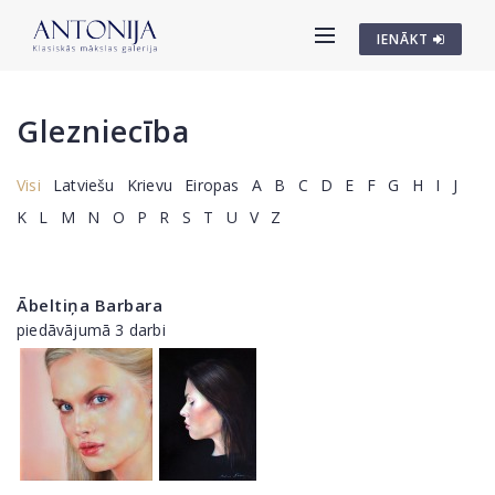
IENĀKT
Glezniecība
Visi
Latviešu
Krievu
Eiropas
A
B
C
D
E
F
G
H
I
J
K
L
M
N
O
P
R
S
T
U
V
Z
Ābeltiņa Barbara
piedāvājumā 3 darbi