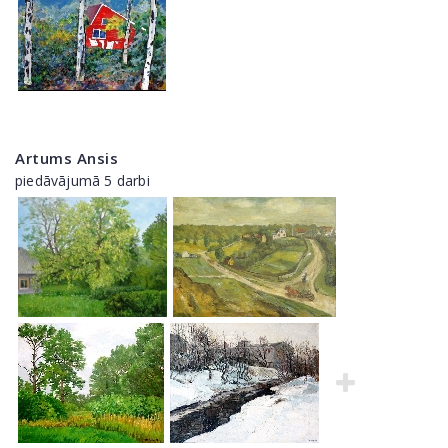
Artums Ansis
piedāvājumā 5 darbi