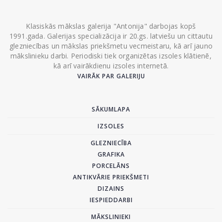
Klasiskās mākslas galerija "Antonija" darbojas kopš
1991.gada. Galerijas specializācija ir 20.gs. latviešu un cittautu
glezniecības un mākslas priekšmetu vecmeistaru, kā arī jauno
mākslinieku darbi. Periodiski tiek organizētas izsoles klātienē,
kā arī vairākdienu izsoles internetā.
VAIRĀK PAR GALERIJU
SĀKUMLAPA
IZSOLES
GLEZNIECĪBA
GRAFIKA
PORCELĀNS
ANTIKVĀRIE PRIEKŠMETI
DIZAINS
IESPIEDDARBI
MĀKSLINIEKI