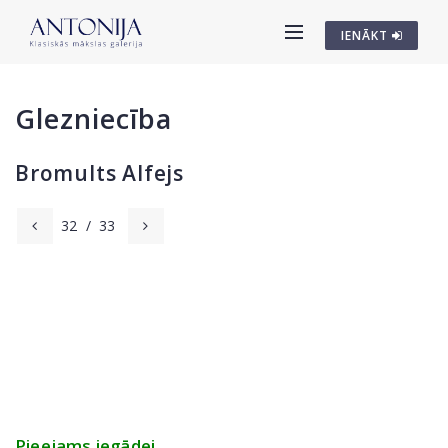
IENĀKT
Glezniecība
Bromults Alfejs
32
/
33
Pieejams iegādei