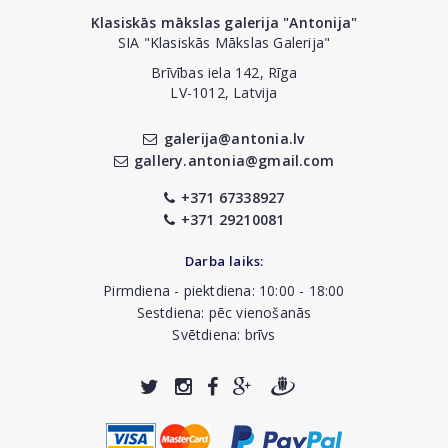
Klasiskās mākslas galerija "Antonija"
SIA "Klasiskās Mākslas Galerija"
Brīvības iela 142, Rīga
LV-1012, Latvija
galerija@antonia.lv
gallery.antonia@gmail.com
+371 67338927
+371 29210081
Darba laiks:
Pirmdiena - piektdiena: 10:00 - 18:00
Sestdiena: pēc vienošanās
Svētdiena: brīvs