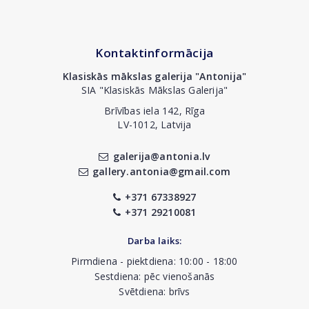
Kontaktinformācija
Klasiskās mākslas galerija "Antonija"
SIA "Klasiskās Mākslas Galerija"
Brīvības iela 142, Rīga
LV-1012, Latvija
galerija@antonia.lv
gallery.antonia@gmail.com
+371 67338927
+371 29210081
Darba laiks:
Pirmdiena - piektdiena: 10:00 - 18:00
Sestdiena: pēc vienošanās
Svētdiena: brīvs