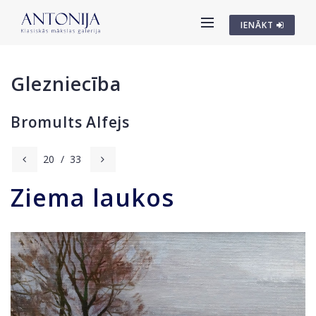
IENĀKT
Glezniecība
Bromults Alfejs
20
/
33
Ziema laukos