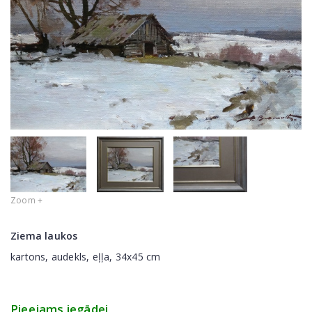
Zoom +
Ziema laukos
kartons, audekls, eļļa, 34x45 cm
Pieejams iegādei