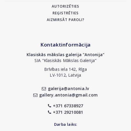
AUTORIZĒTIES
REĢISTRĒTIES
AIZMIRSĀT PAROLI?
Kontaktinformācija
Klasiskās mākslas galerija "Antonija"
SIA "Klasiskās Mākslas Galerija"
Brīvības iela 142, Rīga
LV-1012, Latvija
galerija@antonia.lv
gallery.antonia@gmail.com
+371 67338927
+371 29210081
Darba laiks: