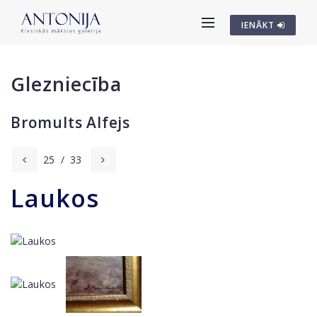
IENĀKT
Glezniecība
Bromults Alfejs
25
/
33
Laukos