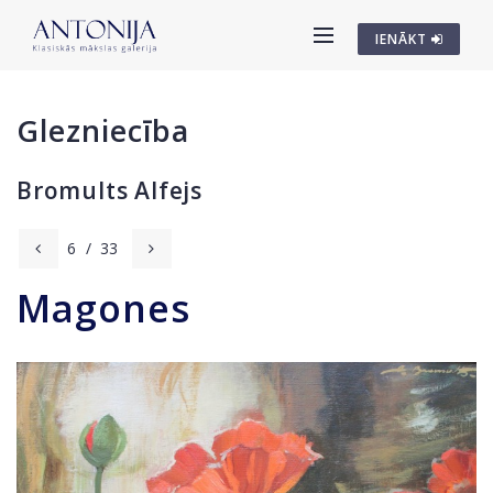
IENĀKT
Glezniecība
Bromults Alfejs
6
/
33
Magones