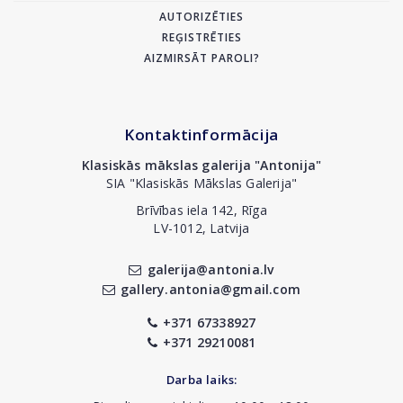
AUTORIZĒTIES
REĢISTRĒTIES
AIZMIRSĀT PAROLI?
Kontaktinformācija
Klasiskās mākslas galerija "Antonija"
SIA "Klasiskās Mākslas Galerija"
Brīvības iela 142, Rīga
LV-1012, Latvija
galerija@antonia.lv
gallery.antonia@gmail.com
+371 67338927
+371 29210081
Darba laiks: