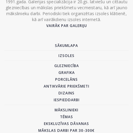
1991.gada. Galerijas specializācija ir 20.gs. latviešu un cittautu
glezniecības un mākslas priekšmetu vecmeistaru, kā arī jauno
mākslinieku darbi. Periodiski tiek organizētas izsoles klātienē,
kā arī vairākdienu izsoles internetā.
VAIRĀK PAR GALERIJU
SĀKUMLAPA
IZSOLES
GLEZNIECĪBA
GRAFIKA
PORCELĀNS
ANTIKVĀRIE PRIEKŠMETI
DIZAINS
IESPIEDDARBI
MĀKSLINIEKI
TĒMAS
EKSKLUZĪVAS DĀVANAS
MĀKSLAS DARBI PAR 30-300€