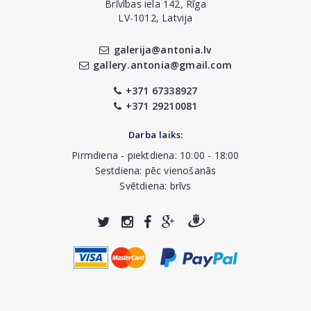
Brīvības iela 142, Rīga
LV-1012, Latvija
galerija@antonia.lv
gallery.antonia@gmail.com
+371 67338927
+371 29210081
Darba laiks:
Pirmdiena - piektdiena: 10:00 - 18:00
Sestdiena: pēc vienošanās
Svētdiena: brīvs