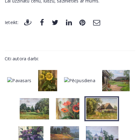
Lai uzzinātu cenu, lūdzu, sazinieties ar mums.
Ieteikt:
Citi autora darbi: