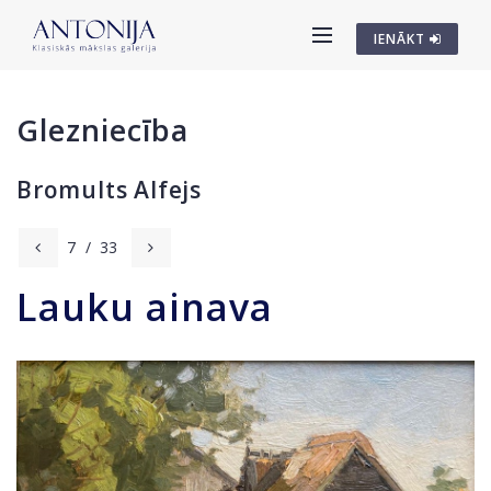
IENĀKT
Glezniecība
Bromults Alfejs
7
/
33
Lauku ainava