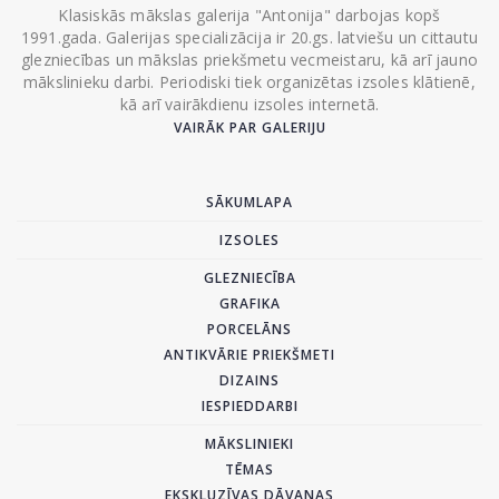
Klasiskās mākslas galerija "Antonija" darbojas kopš
1991.gada. Galerijas specializācija ir 20.gs. latviešu un cittautu
glezniecības un mākslas priekšmetu vecmeistaru, kā arī jauno
mākslinieku darbi. Periodiski tiek organizētas izsoles klātienē,
kā arī vairākdienu izsoles internetā.
VAIRĀK PAR GALERIJU
SĀKUMLAPA
IZSOLES
GLEZNIECĪBA
GRAFIKA
PORCELĀNS
ANTIKVĀRIE PRIEKŠMETI
DIZAINS
IESPIEDDARBI
MĀKSLINIEKI
TĒMAS
EKSKLUZĪVAS DĀVANAS