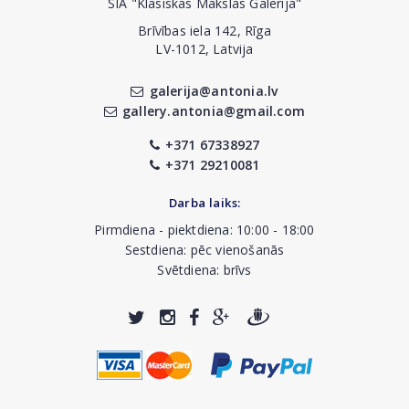
SIA "Klasiskās Mākslas Galerija"
Brīvības iela 142, Rīga
LV-1012, Latvija
galerija@antonia.lv
gallery.antonia@gmail.com
+371 67338927
+371 29210081
Darba laiks:
Pirmdiena - piektdiena: 10:00 - 18:00
Sestdiena: pēc vienošanās
Svētdiena: brīvs