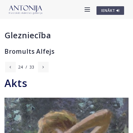
IENĀKT
Glezniecība
Bromults Alfejs
24
/
33
Akts