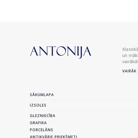
Klasisk
un māks
vairākd
VAIRĀK 
SĀKUMLAPA
IZSOLES
GLEZNIECĪBA
GRAFIKA
PORCELĀNS
ANTIKVĀRIE PRIEKŠMETI