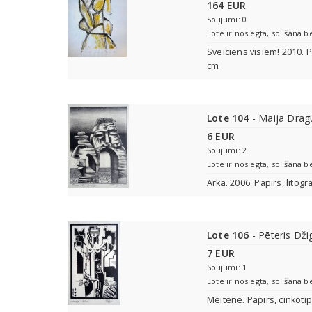
164 EUR
Solījumi: 0
Lote ir noslēgta, solīšana b
Sveiciens visiem! 2010. P
cm
Lote 104
- Maija Drag
6 EUR
Solījumi: 2
Lote ir noslēgta, solīšana b
Arka. 2006. Papīrs, litogr
Lote 106
- Pēteris Dži
7 EUR
Solījumi: 1
Lote ir noslēgta, solīšana b
Meitene. Papīrs, cinkotip