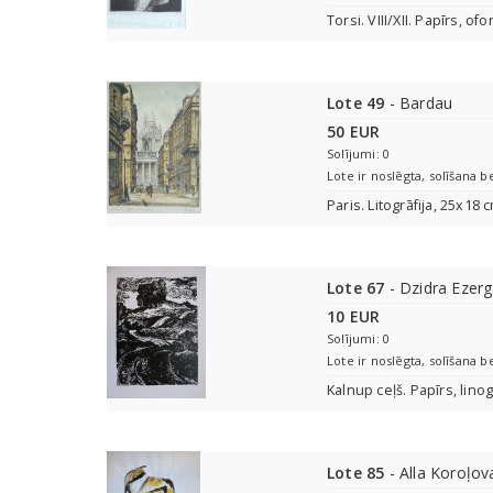
Torsi. VIII/XII. Papīrs, of
Lote 49
- Bardau
50 EUR
Solījumi: 0
Lote ir noslēgta, solīšana b
Paris. Litogrāfija, 25x18 
Lote 67
- Dzidra Ezerg
10 EUR
Solījumi: 0
Lote ir noslēgta, solīšana b
Kalnup ceļš. Papīrs, lino
Lote 85
- Alla Koroļov