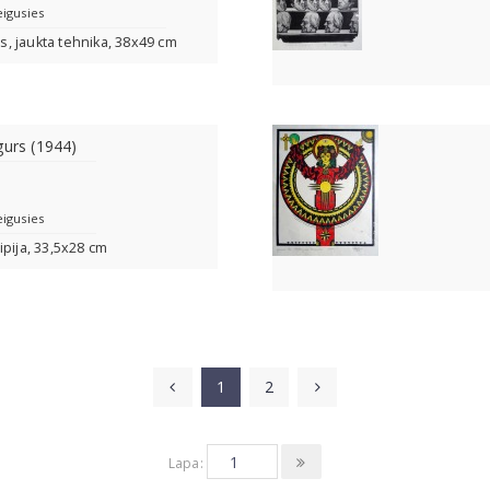
eigusies
rs, jaukta tehnika, 38x49 cm
gurs (1944)
eigusies
ipija, 33,5x28 cm
1
2
Lapa: