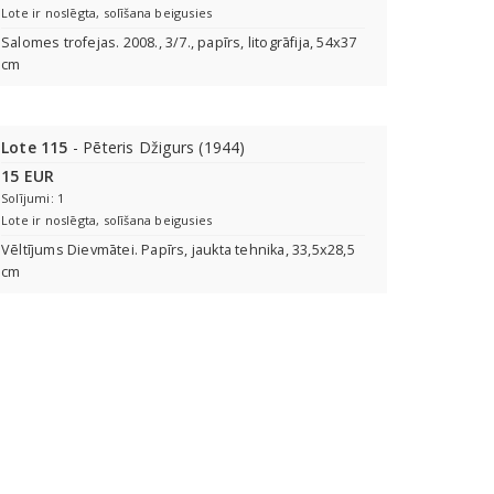
Lote ir noslēgta, solīšana beigusies
Salomes trofejas. 2008., 3/7., papīrs, litogrāfija, 54x37
cm
Lote 115
- Pēteris Džigurs (1944)
15 EUR
Solījumi: 1
Lote ir noslēgta, solīšana beigusies
Vēltījums Dievmātei. Papīrs, jaukta tehnika, 33,5x28,5
cm