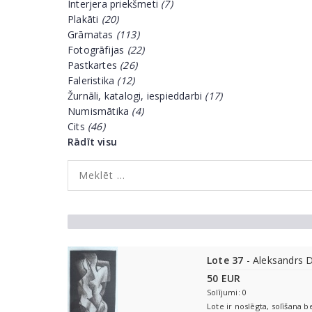
Interjera priekšmeti
(7)
Plakāti
(20)
Grāmatas
(113)
Fotogrāfijas
(22)
Pastkartes
(26)
Faleristika
(12)
Žurnāli, katalogi, iespieddarbi
(17)
Numismātika
(4)
Cits
(46)
Rādīt visu
Lote 37
- Aleksandrs 
50 EUR
Solījumi: 0
Lote ir noslēgta, solīšana b