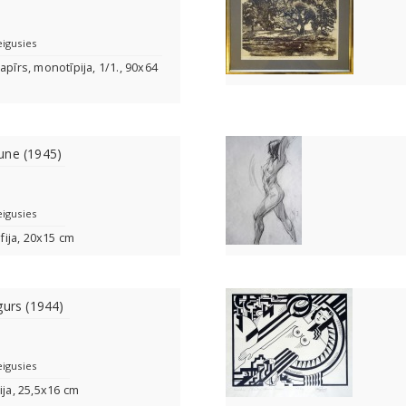
eigusies
apīrs, monotīpija, 1/1., 90x64
une (1945)
eigusies
āfija, 20x15 cm
gurs (1944)
eigusies
ija, 25,5x16 cm