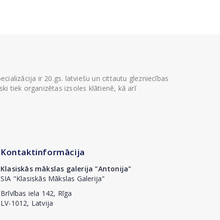
ializācija ir 20.gs. latviešu un cittautu glezniecības
i tiek organizētas izsoles klātienē, kā arī
Kontaktinformācija
Klasiskās mākslas galerija "Antonija"
SIA "Klasiskās Mākslas Galerija"
Brīvības iela 142, Rīga
LV-1012, Latvija