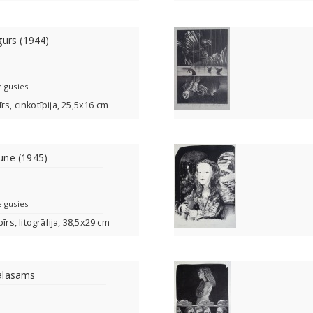
gurs (1944)
eigusies
s, cinkotīpija, 25,5x16 cm
une (1945)
eigusies
īrs, litogrāfija, 38,5x29 cm
alasāms