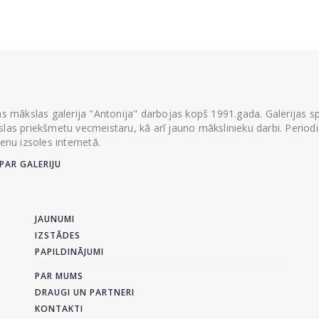
ās mākslas galerija "Antonija" darbojas kopš 1991.gada. Galerijas spec
las priekšmetu vecmeistaru, kā arī jauno mākslinieku darbi. Periodisk
ienu izsoles internetā.
PAR GALERIJU
JAUNUMI
IZSTĀDES
PAPILDINĀJUMI
PAR MUMS
DRAUGI UN PARTNERI
KONTAKTI