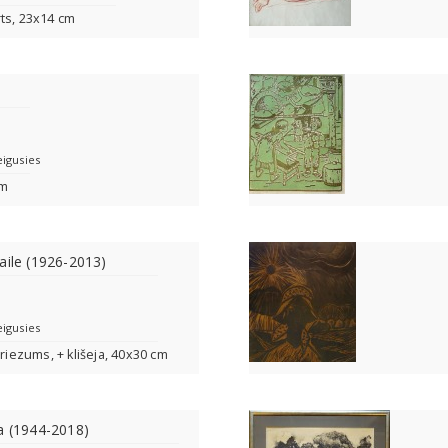
orts, 23x14 cm
eigusies
cm
aile (1926-2013)
eigusies
griezums, + klišeja, 40x30 cm
a (1944-2018)