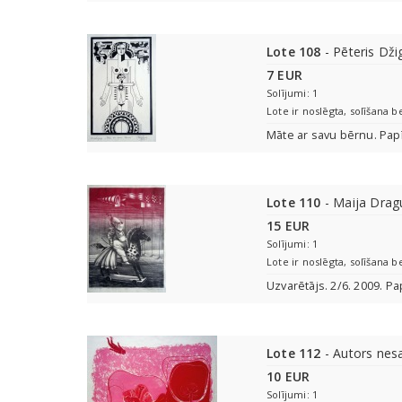
Lote 108
- Pēteris Dži
7 EUR
Solījumi: 1
Lote ir noslēgta, solīšana b
Māte ar savu bērnu. Papīr
Lote 110
- Maija Drag
15 EUR
Solījumi: 1
Lote ir noslēgta, solīšana b
Uzvarētājs. 2/6. 2009. Pap
Lote 112
- Autors nes
10 EUR
Solījumi: 1