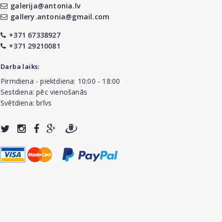
galerija@antonia.lv
gallery.antonia@gmail.com
+371 67338927
+371 29210081
Darba laiks:
Pirmdiena - piektdiena: 10:00 - 18:00
Sestdiena: pēc vienošanās
Svētdiena: brīvs