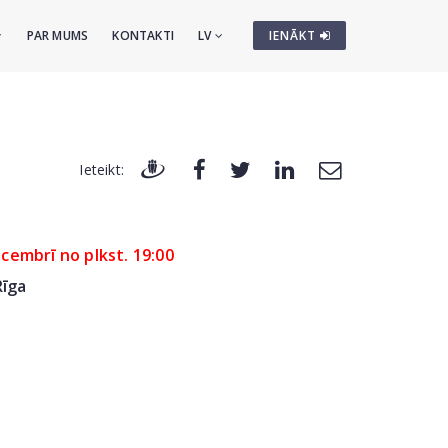
PAR MUMS
KONTAKTI
LV
IENĀKT
Ieteikt:
ecembrī no plkst. 19:00
Rīga