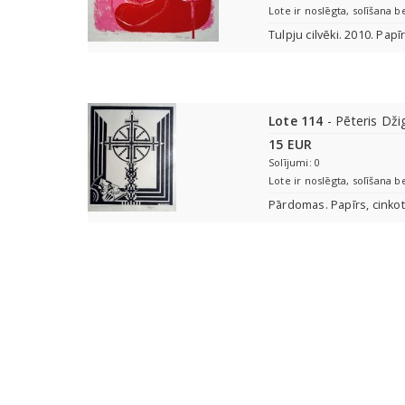
Lote ir noslēgta, solīšana b
Tulpju cilvēki. 2010. Papī
Lote 114
- Pēteris Dži
15 EUR
Solījumi: 0
Lote ir noslēgta, solīšana b
Pārdomas. Papīrs, cinkot