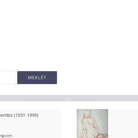
▲
Dembo (1931-1999)
eigusies