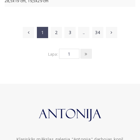
28,5x19 cm, 19,5x29 cm
1
2
3
..
34
Lapa:
Klasiskās mākslas galerija "Antonija" darbojas kopš