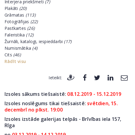
Interjera priekšmeti
(7)
Plakāti
(20)
Grāmatas
(113)
Fotogrāfijas
(22)
Pastkartes
(26)
Faleristika
(12)
Žurnāli, katalogi, iespieddarbi
(17)
Numismātika
(4)
Cits
(46)
Rādīt visu
Ieteikt:
Izsoles sākums tiešsaistē:
08.12.2019 - 15.12.2019
Izsoles noslēgums tikai tiešsaistē:
svētdien, 15.
decembrī no plkst. 19:00
Izsoles izstāde galerijas telpās - Brīvības iela 157,
Rīga
no
03.12.2019 - 14.12.2019