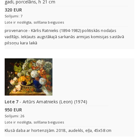
gadi, porcelāns, h 21 cm
320 EUR
Solījumi: 7
Lote ir noslēgta, solīšana beigusies
provenance - Kārlis Ratnieks (1894-1982) politiskās nodaļas
vadītājs. Iekļauts augstākajā sarkanās armijas komisijas sastāvā
pilsoņu kara laikā
Lote 7
- Artūrs Amatnieks (Leon) (1974)
950 EUR
Solījumi: 26
Lote ir noslēgta, solīšana beigusies
Klusā daba ar hortenzijām. 2018., audekls, eļļa, 45x58 cm