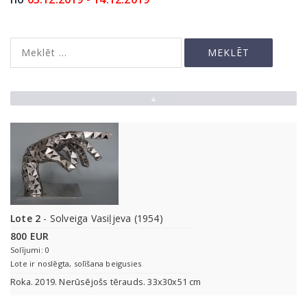
▲
Lote 2
- Solveiga Vasiļjeva (1954)
800 EUR
Solījumi: 0
Lote ir noslēgta, solīšana beigusies
Roka. 2019. Nerūsējošs tērauds. 33x30x51 cm