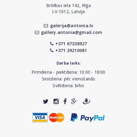
Brīvības iela 142, Rīga
LV-1012, Latvija
galerija@antonia.lv
gallery.antonia@gmail.com
+371 67338927
+371 29210081
Darba laiks:
Pirmdiena - piektdiena: 10:00 - 18:00
Sestdiena: pēc vienošanās
Svētdiena: brīvs