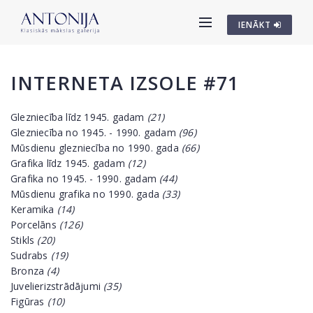
IENĀKT
INTERNETA IZSOLE #71
Glezniecība līdz 1945. gadam
(21)
Glezniecība no 1945. - 1990. gadam
(96)
Mūsdienu glezniecība no 1990. gada
(66)
Grafika līdz 1945. gadam
(12)
Grafika no 1945. - 1990. gadam
(44)
Mūsdienu grafika no 1990. gada
(33)
Keramika
(14)
Porcelāns
(126)
Stikls
(20)
Sudrabs
(19)
Bronza
(4)
Juvelierizstrādājumi
(35)
Figūras
(10)