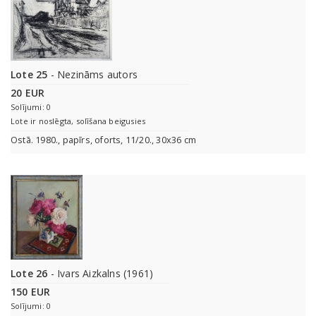
Lote 25
- Nezināms autors
20 EUR
Solījumi: 0
Lote ir noslēgta, solīšana beigusies
Ostā. 1980., papīrs, oforts, 11/20., 30x36 cm
Lote 26
- Ivars Aizkalns (1961)
150 EUR
Solījumi: 0