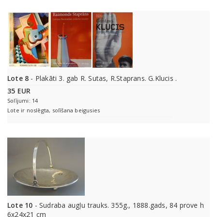
Lote 8
- Plakāti 3. gab R. Sutas, R.Staprans. G.Klucis .
35 EUR
Solījumi: 14
Lote ir noslēgta, solīšana beigusies
Lote 10
- Sudraba augļu trauks. 355g., 1888.gads, 84 prove h
6x24x21 cm