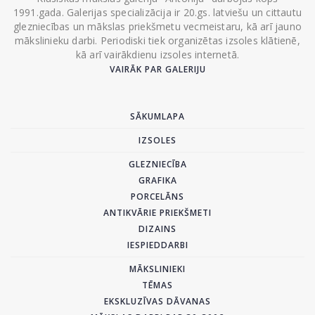
1991.gada. Galerijas specializācija ir 20.gs. latviešu un cittautu
glezniecības un mākslas priekšmetu vecmeistaru, kā arī jauno
mākslinieku darbi. Periodiski tiek organizētas izsoles klātienē,
kā arī vairākdienu izsoles internetā.
VAIRĀK PAR GALERIJU
SĀKUMLAPA
IZSOLES
GLEZNIECĪBA
GRAFIKA
PORCELĀNS
ANTIKVĀRIE PRIEKŠMETI
DIZAINS
IESPIEDDARBI
MĀKSLINIEKI
TĒMAS
EKSKLUZĪVAS DĀVANAS