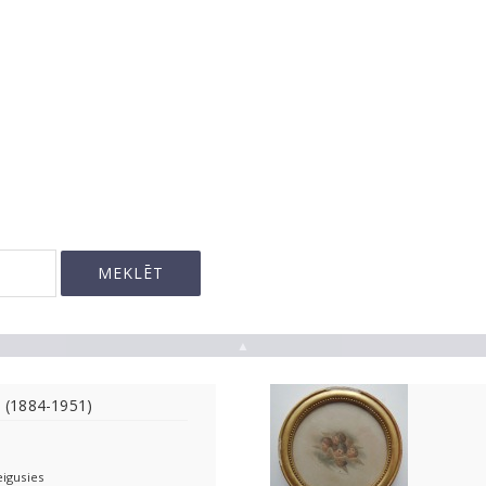
▲
s (1884-1951)
eigusies