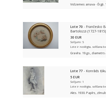
Vidzemes ainava - Ērgļi. 
Lote 70
- Frančesko Ba
Bartolozzi (1727-1815
30 EUR
Solījumi: 5
Lote ir noslēgta, solīšana b
Gravīra. 19.gs., diametrs
Lote 77
- Konrāds Ķik
5 EUR
Solījumi: 1
Lote ir noslēgta, solīšana b
Akts. 1930. Papīrs, zīmul