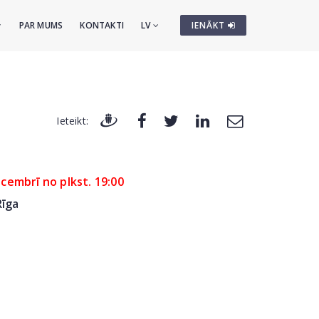
PAR MUMS
KONTAKTI
LV
IENĀKT
Ieteikt:
ecembrī no plkst. 19:00
Rīga