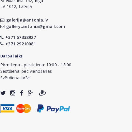
Brīvības iela 142, Rīga
LV-1012, Latvija
galerija@antonia.lv
gallery.antonia@gmail.com
+371 67338927
+371 29210081
Darba laiks:
Pirmdiena - piektdiena: 10:00 - 18:00
Sestdiena: pēc vienošanās
Svētdiena: brīvs