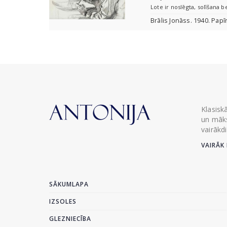
Lote ir noslēgta, solīšana b
Brālis Jonāss. 1940. Papī
Klasisk
un māks
vairākd
VAIRĀK 
SĀKUMLAPA
IZSOLES
GLEZNIECĪBA