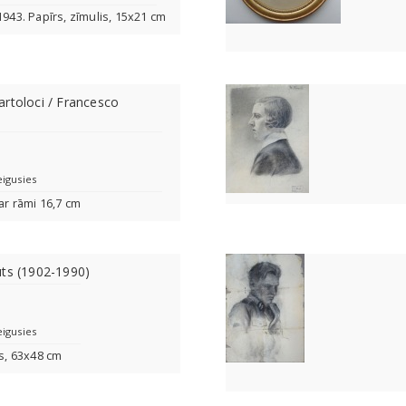
1943. Papīrs, zīmulis, 15x21 cm
rtoloci / Francesco
)
eigusies
 ar rāmi 16,7 cm
uts (1902-1990)
eigusies
is, 63x48 cm