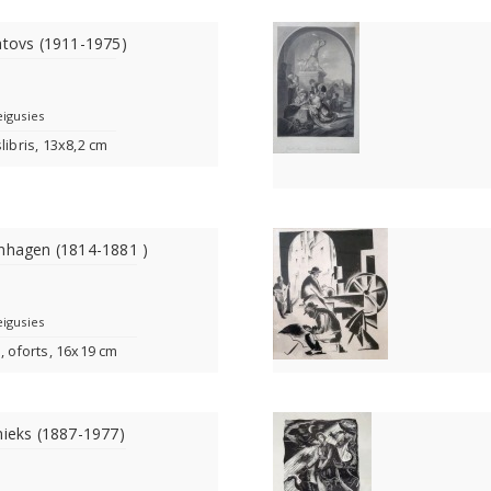
atovs (1911-1975)
eigusies
libris, 13x8,2 cm
enhagen (1814-1881 )
eigusies
, oforts, 16x19 cm
nieks (1887-1977)