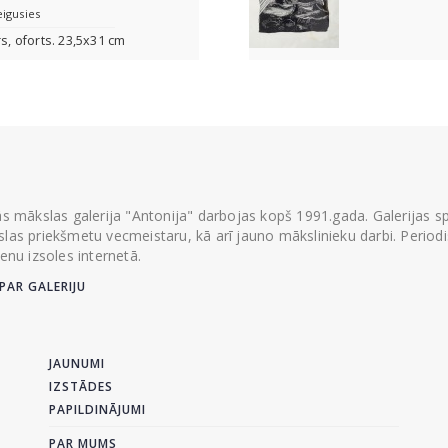
eigusies
rs, oforts. 23,5x31 cm
ās mākslas galerija "Antonija" darbojas kopš 1991.gada. Galerijas spec
las priekšmetu vecmeistaru, kā arī jauno mākslinieku darbi. Periodisk
ienu izsoles internetā.
PAR GALERIJU
JAUNUMI
IZSTĀDES
PAPILDINĀJUMI
PAR MUMS