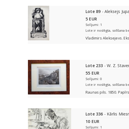
Lote 89
- Aleksejs Jup
5 EUR
Solījumi: 1
Lote ir noslēgta, solīšana b
Vladimirs Aleksejevs. Eks
Lote 233
- W. Z. Stav
55 EUR
Solījumi: 0
Lote ir noslēgta, solīšana b
Raunas pils. 1850. Papīrs
Lote 336
- Kārlis Mies
10 EUR
Solījumi: 1