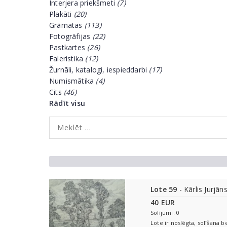
Interjera priekšmeti
(7)
Plakāti
(20)
Grāmatas
(113)
Fotogrāfijas
(22)
Pastkartes
(26)
Faleristika
(12)
Žurnāli, katalogi, iespieddarbi
(17)
Numismātika
(4)
Cits
(46)
Rādīt visu
Lote 59
- Kārlis Jurjān
40 EUR
Solījumi: 0
Lote ir noslēgta, solīšana b