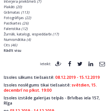
Interjera priekšmeti
(7)
Plakāti
(20)
Grāmatas
(113)
Fotogrāfijas
(22)
Pastkartes
(26)
Faleristika
(12)
Žurnāli, katalogi, iespieddarbi
(17)
Numismātika
(4)
Cits
(46)
Rādīt visu
Ieteikt:
Izsoles sākums tiešsaistē:
08.12.2019 - 15.12.2019
Izsoles noslēgums tikai tiešsaistē:
svētdien, 15.
decembrī no plkst. 19:00
Izsoles izstāde galerijas telpās - Brīvības iela 157,
Rīga
no
03.12.2019 - 14.12.2019