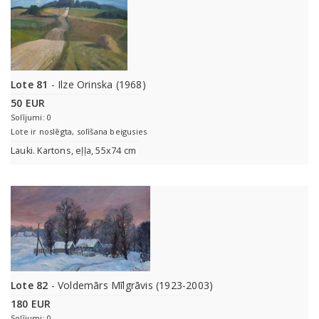
Lote 81
- Ilze Orinska (1968)
50 EUR
Solījumi: 0
Lote ir noslēgta, solīšana beigusies
Lauki. Kartons, eļļa, 55x74 cm
Lote 82
- Voldemārs Mīlgrāvis (1923-2003)
180 EUR
Solījumi: 0