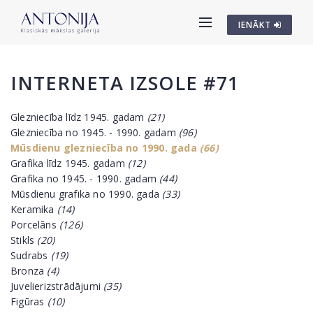
IENĀKT
INTERNETA IZSOLE #71
Glezniecība līdz 1945. gadam
(21)
Glezniecība no 1945. - 1990. gadam
(96)
Mūsdienu glezniecība no 1990. gada
(66)
Grafika līdz 1945. gadam
(12)
Grafika no 1945. - 1990. gadam
(44)
Mūsdienu grafika no 1990. gada
(33)
Keramika
(14)
Porcelāns
(126)
Stikls
(20)
Sudrabs
(19)
Bronza
(4)
Juvelierizstrādājumi
(35)
Figūras
(10)