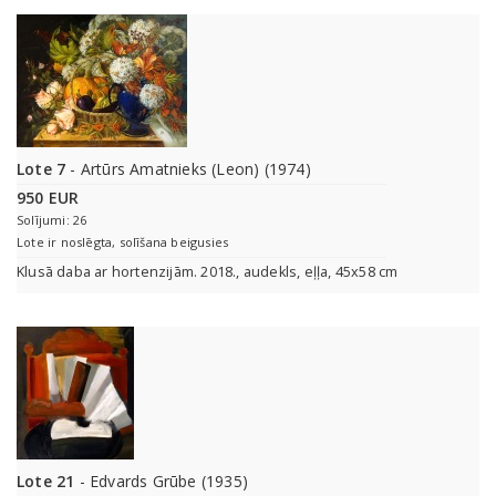
Lote 7
- Artūrs Amatnieks (Leon) (1974)
950 EUR
Solījumi: 26
Lote ir noslēgta, solīšana beigusies
Klusā daba ar hortenzijām. 2018., audekls, eļļa, 45x58 cm
Lote 21
- Edvards Grūbe (1935)