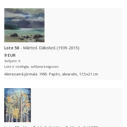
Lote 58
- Mārtiņš Dāboliņš (1939-2015)
9 EUR
Solījumi: 0
Lote ir noslēgta, solīšana beigusies
Akmeņainā jūrmala. 1995. Papīrs, akvarelis, 17,5x21 cm