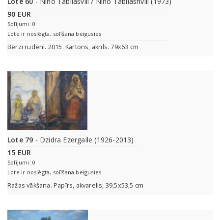
Lote 60
- Nino Tabliašvili / Nino Tabliashvili (1973)
90 EUR
Solījumi: 0
Lote ir noslēgta, solīšana beigusies
Bērzi rudenī. 2015. Kartons, akrils. 79x63 cm
Lote 79
- Dzidra Ezergaile (1926-2013)
15 EUR
Solījumi: 0
Lote ir noslēgta, solīšana beigusies
Ražas vākšana. Papīrs, akvarelis, 39,5x53,5 cm