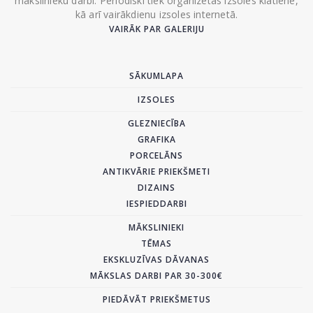
mākslinieku darbi. Periodiski tiek organizētas izsoles klātienē,
kā arī vairākdienu izsoles internetā.
VAIRĀK PAR GALERIJU
SĀKUMLAPA
IZSOLES
GLEZNIECĪBA
GRAFIKA
PORCELĀNS
ANTIKVĀRIE PRIEKŠMETI
DIZAINS
IESPIEDDARBI
MĀKSLINIEKI
TĒMAS
EKSKLUZĪVAS DĀVANAS
MĀKSLAS DARBI PAR 30-300€
PIEDĀVĀT PRIEKŠMETUS