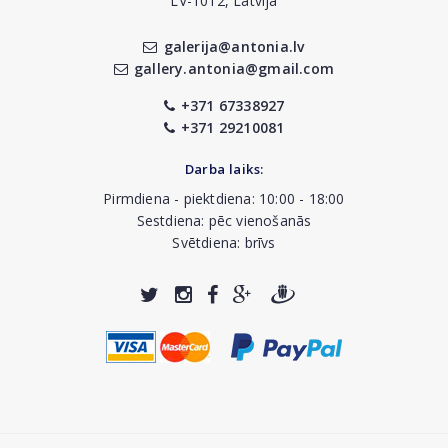
LV-1012, Latvija
galerija@antonia.lv
gallery.antonia@gmail.com
+371 67338927
+371 29210081
Darba laiks:
Pirmdiena - piektdiena: 10:00 - 18:00
Sestdiena: pēc vienošanās
Svētdiena: brīvs