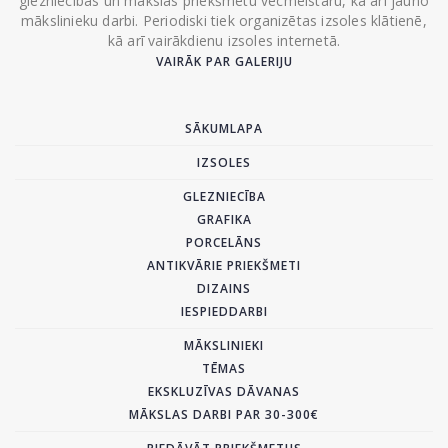
glezniecības un mākslas priekšmetu vecmeistaru, kā arī jauno
mākslinieku darbi. Periodiski tiek organizētas izsoles klātienē,
kā arī vairākdienu izsoles internetā.
VAIRĀK PAR GALERIJU
SĀKUMLAPA
IZSOLES
GLEZNIECĪBA
GRAFIKA
PORCELĀNS
ANTIKVĀRIE PRIEKŠMETI
DIZAINS
IESPIEDDARBI
MĀKSLINIEKI
TĒMAS
EKSKLUZĪVAS DĀVANAS
MĀKSLAS DARBI PAR 30-300€