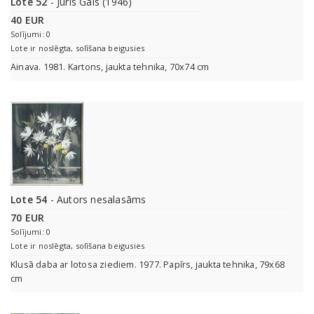
Lote 52
- Juris Gals (1946)
40 EUR
Solījumi: 0
Lote ir noslēgta, solīšana beigusies
Ainava. 1981. Kartons, jaukta tehnika, 70x74 cm
Lote 54
- Autors nesalasāms
70 EUR
Solījumi: 0
Lote ir noslēgta, solīšana beigusies
Klusā daba ar lotosa ziediem. 1977. Papīrs, jaukta tehnika, 79x68
cm