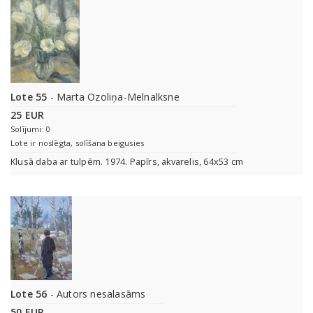
Lote 55
- Marta Ozoliņa-Melnalksne
25 EUR
Solījumi: 0
Lote ir noslēgta, solīšana beigusies
Klusā daba ar tulpēm. 1974. Papīrs, akvarelis, 64x53 cm
Lote 56
- Autors nesalasāms
50 EUR