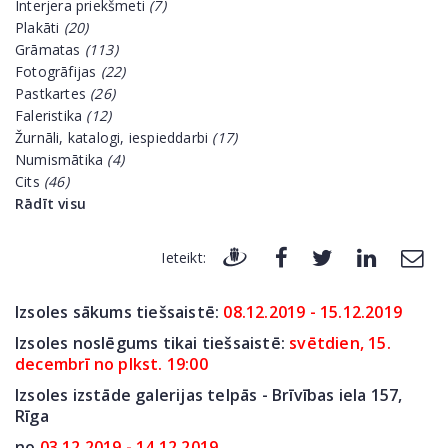
Interjera priekšmeti
(7)
Plakāti
(20)
Grāmatas
(113)
Fotogrāfijas
(22)
Pastkartes
(26)
Faleristika
(12)
Žurnāli, katalogi, iespieddarbi
(17)
Numismātika
(4)
Cits
(46)
Rādīt visu
Ieteikt:
Izsoles sākums tiešsaistē:
08.12.2019 - 15.12.2019
Izsoles noslēgums tikai tiešsaistē:
svētdien, 15.
decembrī no plkst. 19:00
Izsoles izstāde galerijas telpās - Brīvības iela 157,
Rīga
no
03.12.2019 - 14.12.2019