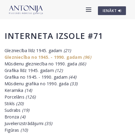
IENĀKT
INTERNETA IZSOLE #71
Glezniecība līdz 1945. gadam
(21)
Glezniecība no 1945. - 1990. gadam
(96)
Mūsdienu glezniecība no 1990. gada
(66)
Grafika līdz 1945. gadam
(12)
Grafika no 1945. - 1990. gadam
(44)
Mūsdienu grafika no 1990. gada
(33)
Keramika
(14)
Porcelāns
(126)
Stikls
(20)
Sudrabs
(19)
Bronza
(4)
Juvelierizstrādājumi
(35)
Figūras
(10)