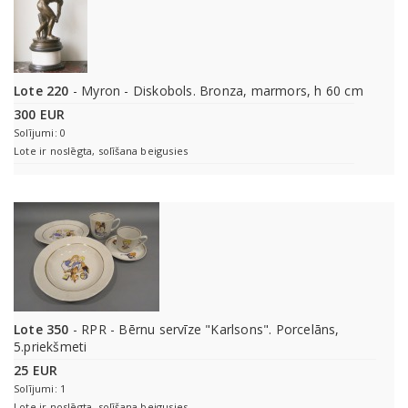
Lote 220
- Myron - Diskobols. Bronza, marmors, h 60 cm
300 EUR
Solījumi: 0
Lote ir noslēgta, solīšana beigusies
Lote 350
- RPR - Bērnu servīze "Karlsons". Porcelāns,
5.priekšmeti
25 EUR
Solījumi: 1
Lote ir noslēgta, solīšana beigusies