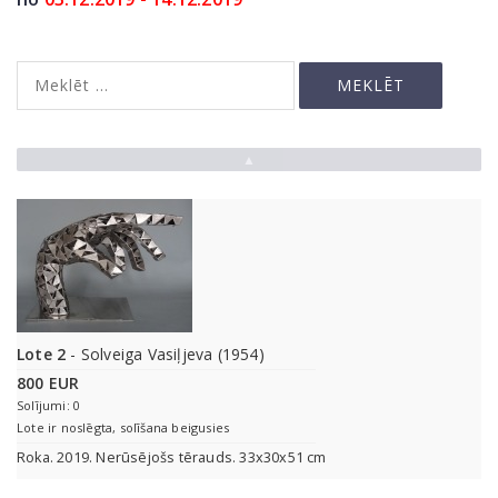
▲
Lote 2
- Solveiga Vasiļjeva (1954)
800 EUR
Solījumi: 0
Lote ir noslēgta, solīšana beigusies
Roka. 2019. Nerūsējošs tērauds. 33x30x51 cm