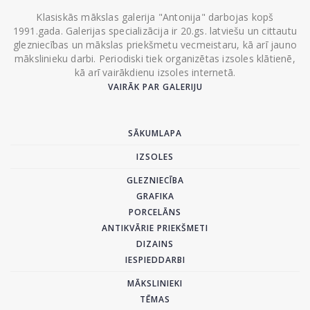
Klasiskās mākslas galerija "Antonija" darbojas kopš
1991.gada. Galerijas specializācija ir 20.gs. latviešu un cittautu
glezniecības un mākslas priekšmetu vecmeistaru, kā arī jauno
mākslinieku darbi. Periodiski tiek organizētas izsoles klātienē,
kā arī vairākdienu izsoles internetā.
VAIRĀK PAR GALERIJU
SĀKUMLAPA
IZSOLES
GLEZNIECĪBA
GRAFIKA
PORCELĀNS
ANTIKVĀRIE PRIEKŠMETI
DIZAINS
IESPIEDDARBI
MĀKSLINIEKI
TĒMAS