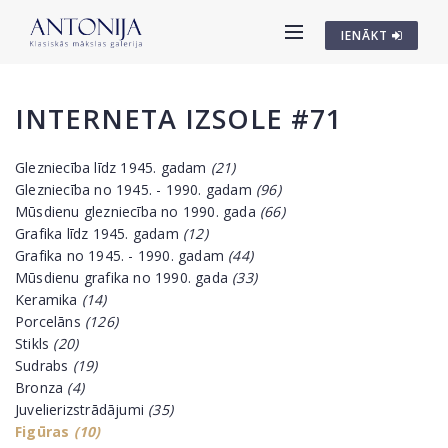
IENĀKT
INTERNETA IZSOLE #71
Glezniecība līdz 1945. gadam
(21)
Glezniecība no 1945. - 1990. gadam
(96)
Mūsdienu glezniecība no 1990. gada
(66)
Grafika līdz 1945. gadam
(12)
Grafika no 1945. - 1990. gadam
(44)
Mūsdienu grafika no 1990. gada
(33)
Keramika
(14)
Porcelāns
(126)
Stikls
(20)
Sudrabs
(19)
Bronza
(4)
Juvelierizstrādājumi
(35)
Figūras
(10)