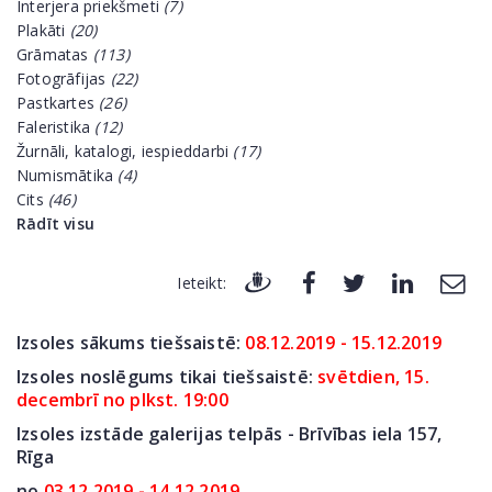
Interjera priekšmeti
(7)
Plakāti
(20)
Grāmatas
(113)
Fotogrāfijas
(22)
Pastkartes
(26)
Faleristika
(12)
Žurnāli, katalogi, iespieddarbi
(17)
Numismātika
(4)
Cits
(46)
Rādīt visu
Ieteikt:
Izsoles sākums tiešsaistē:
08.12.2019 - 15.12.2019
Izsoles noslēgums tikai tiešsaistē:
svētdien, 15.
decembrī no plkst. 19:00
Izsoles izstāde galerijas telpās - Brīvības iela 157,
Rīga
no
03.12.2019 - 14.12.2019