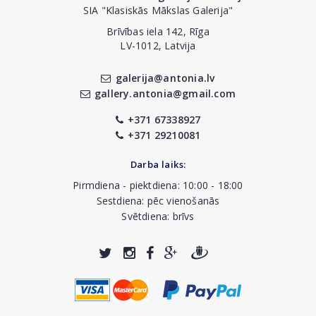
SIA "Klasiskās Mākslas Galerija"
Brīvības iela 142, Rīga
LV-1012, Latvija
galerija@antonia.lv
gallery.antonia@gmail.com
+371 67338927
+371 29210081
Darba laiks:
Pirmdiena - piektdiena: 10:00 - 18:00
Sestdiena: pēc vienošanās
Svētdiena: brīvs