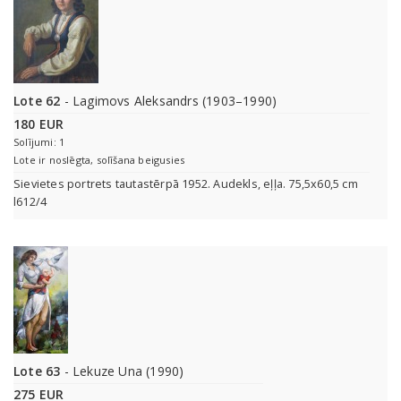
Lote 62
- Lagimovs Aleksandrs (1903–1990)
180 EUR
Solījumi: 1
Lote ir noslēgta, solīšana beigusies
Sievietes portrets tautastērpā 1952. Audekls, eļļa. 75,5x60,5 cm
l612/4
Lote 63
- Lekuze Una (1990)
275 EUR