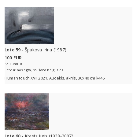
Lote 59
- Špakova Irina (1987)
100 EUR
Solījumi: 0
Lote ir noslēgta, solīšana beigusies
Human touch XVII 2021. Audekls, akrils, 30x40 cm k446
Lote 60
- Krasts Juris (1938-2007)