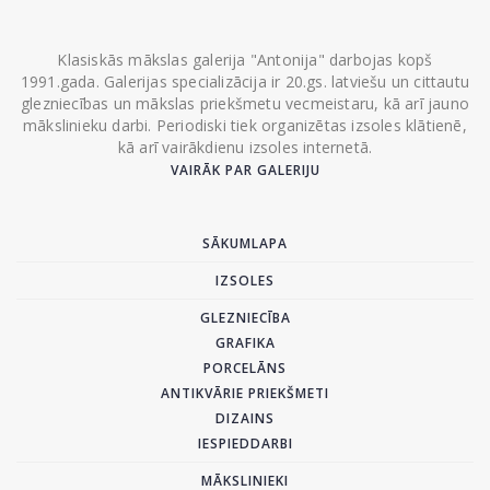
Klasiskās mākslas galerija "Antonija" darbojas kopš
1991.gada. Galerijas specializācija ir 20.gs. latviešu un cittautu
glezniecības un mākslas priekšmetu vecmeistaru, kā arī jauno
mākslinieku darbi. Periodiski tiek organizētas izsoles klātienē,
kā arī vairākdienu izsoles internetā.
VAIRĀK PAR GALERIJU
SĀKUMLAPA
IZSOLES
GLEZNIECĪBA
GRAFIKA
PORCELĀNS
ANTIKVĀRIE PRIEKŠMETI
DIZAINS
IESPIEDDARBI
MĀKSLINIEKI