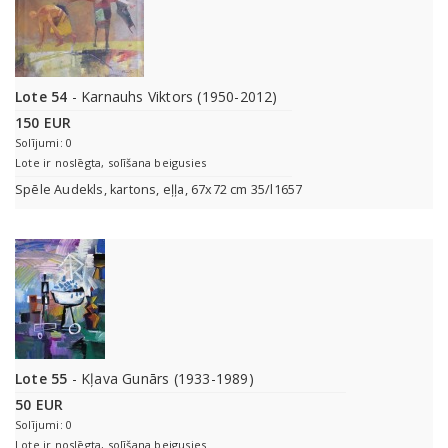
Lote 54
- Karnauhs Viktors (1950-2012)
150 EUR
Solījumi: 0
Lote ir noslēgta, solīšana beigusies
Spēle Audekls, kartons, eļļa, 67x72 cm 35/l1657
Lote 55
- Kļava Gunārs (1933-1989)
50 EUR
Solījumi: 0
Lote ir noslēgta, solīšana beigusies