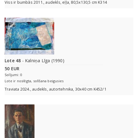
Viss ir bumbās 2011., audekls, eļļa, 80,5x130,5 cm K314
Lote 48
- Kalniņa Līga (1990)
50 EUR
Solījumi: 0
Lote ir noslēgta, solīšana beigusies
Traviata 2024., audekls, autortehnika, 30x40 cm K452/1