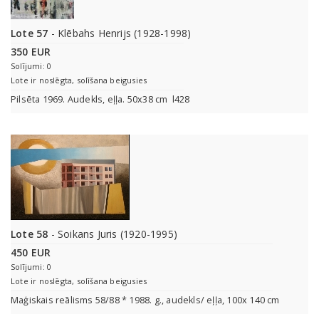
Lote 57
- Klēbahs Henrijs (1928-1998)
350 EUR
Solījumi: 0
Lote ir noslēgta, solīšana beigusies
Pilsēta 1969. Audekls, eļļa. 50x38 cm l428
Lote 58
- Soikans Juris (1920-1995)
450 EUR
Solījumi: 0
Lote ir noslēgta, solīšana beigusies
Maģiskais reālisms 58/88 * 1988. g., audekls/ eļļa, 100x 140 cm