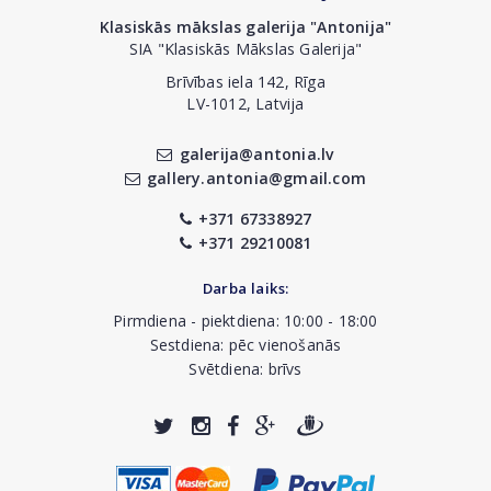
Klasiskās mākslas galerija "Antonija"
SIA "Klasiskās Mākslas Galerija"
Brīvības iela 142, Rīga
LV-1012, Latvija
galerija@antonia.lv
gallery.antonia@gmail.com
+371 67338927
+371 29210081
Darba laiks:
Pirmdiena - piektdiena: 10:00 - 18:00
Sestdiena: pēc vienošanās
Svētdiena: brīvs