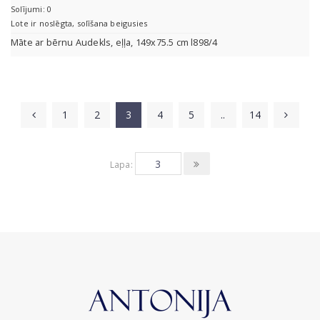
Solījumi: 0
Lote ir noslēgta, solīšana beigusies
Māte ar bērnu Audekls, eļļa, 149x75.5 cm l898/4
1
2
3
4
5
..
14
Lapa: