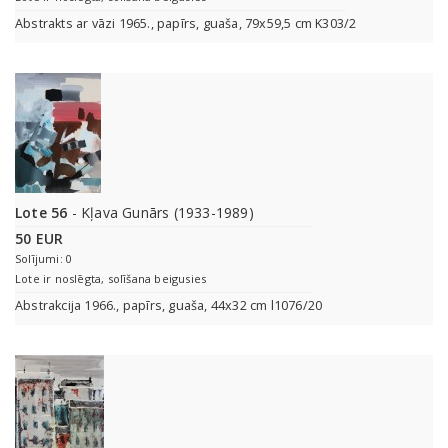
Abstrakts ar vāzi 1965., papīrs, guaša, 79x59,5 cm K303/2
Lote 56
- Kļava Gunārs (1933-1989)
50 EUR
Solījumi: 0
Lote ir noslēgta, solīšana beigusies
Abstrakcija 1966., papīrs, guaša, 44x32 cm l1076/20