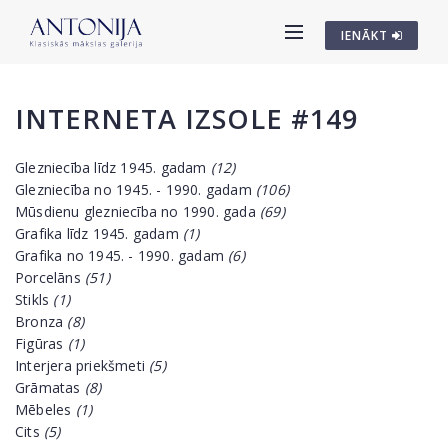
IENĀKT
INTERNETA IZSOLE #149
Glezniecība līdz 1945. gadam
(12)
Glezniecība no 1945. - 1990. gadam
(106)
Mūsdienu glezniecība no 1990. gada
(69)
Grafika līdz 1945. gadam
(1)
Grafika no 1945. - 1990. gadam
(6)
Porcelāns
(51)
Stikls
(1)
Bronza
(8)
Figūras
(1)
Interjera priekšmeti
(5)
Grāmatas
(8)
Mēbeles
(1)
Cits
(5)