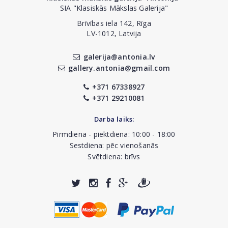
SIA "Klasiskās Mākslas Galerija"
Brīvības iela 142, Rīga
LV-1012, Latvija
galerija@antonia.lv
gallery.antonia@gmail.com
+371 67338927
+371 29210081
Darba laiks:
Pirmdiena - piektdiena: 10:00 - 18:00
Sestdiena: pēc vienošanās
Svētdiena: brīvs