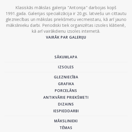
Klasiskās mākslas galerija "Antonija" darbojas kopš
1991.gada. Galerijas specializācija ir 20.gs. latviešu un cittautu
glezniecības un mākslas priekšmetu vecmeistaru, kā arī jauno
mākslinieku darbi. Periodiski tiek organizētas izsoles klātienē,
kā arī vairākdienu izsoles internetā.
VAIRĀK PAR GALERIJU
SĀKUMLAPA
IZSOLES
GLEZNIECĪBA
GRAFIKA
PORCELĀNS
ANTIKVĀRIE PRIEKŠMETI
DIZAINS
IESPIEDDARBI
MĀKSLINIEKI
TĒMAS