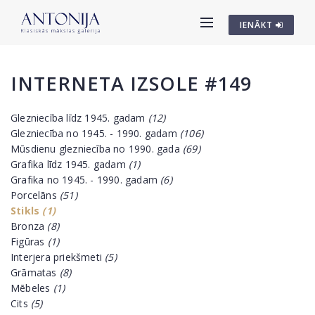
IENĀKT
INTERNETA IZSOLE #149
Glezniecība līdz 1945. gadam
(12)
Glezniecība no 1945. - 1990. gadam
(106)
Mūsdienu glezniecība no 1990. gada
(69)
Grafika līdz 1945. gadam
(1)
Grafika no 1945. - 1990. gadam
(6)
Porcelāns
(51)
Stikls
(1)
Bronza
(8)
Figūras
(1)
Interjera priekšmeti
(5)
Grāmatas
(8)
Mēbeles
(1)
Cits
(5)