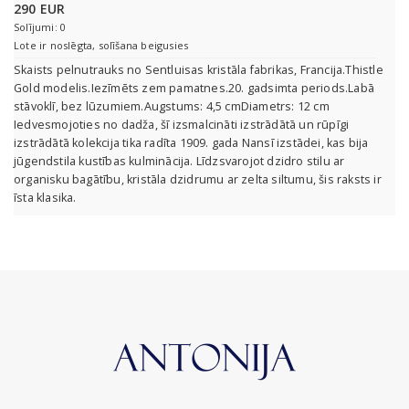
290 EUR
Solījumi: 0
Lote ir noslēgta, solīšana beigusies
Skaists pelnutrauks no Sentluisas kristāla fabrikas, Francija.Thistle
Gold modelis.Iezīmēts zem pamatnes.20. gadsimta periods.Labā
stāvoklī, bez lūzumiem.Augstums: 4,5 cmDiametrs: 12 cm
Iedvesmojoties no dadža, šī izsmalcināti izstrādātā un rūpīgi
izstrādātā kolekcija tika radīta 1909. gada Nansī izstādei, kas bija
jūgendstila kustības kulminācija. Līdzsvarojot dzidro stilu ar
organisku bagātību, kristāla dzidrumu ar zelta siltumu, šis raksts ir
īsta klasika.