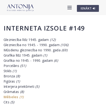
IENĀKT
INTERNETA IZSOLE #149
Glezniecība līdz 1945. gadam
(12)
Glezniecība no 1945. - 1990. gadam
(106)
Mūsdienu glezniecība no 1990. gada
(69)
Grafika līdz 1945. gadam
(1)
Grafika no 1945. - 1990. gadam
(6)
Porcelāns
(51)
Stikls
(1)
Bronza
(8)
Figūras
(1)
Interjera priekšmeti
(5)
Grāmatas
(8)
Mēbeles
(1)
Cits
(5)