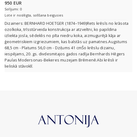
950 EUR
Solījumi: 0
Lote ir noslēgta, solīšana beigusies
Dizainers: BERNHARD HOETGER (1874–1949)Rets krēsls no krāsota
ozolkoka, trīsstūrveida konstrukcija ar atzveltni, ko papildina
izliekta josla, sēdeklis no pīta niedru koka, aizmugurējā kāja ar
ģeometriskiem izgriezumiem, kas balstās uz pamatnes.Augstums
68,5 cm - Platums 56,0 cm - Dziļums 41 cmŠo krēslu dizainu,
iespējams, 20. gs. divdesmitajos gados radīja Bernhards Hēgers
Paulas Modersonas-Bekeres muzejam Brēmenē.Abi krēsli ir
lieliskā stāvoklī.