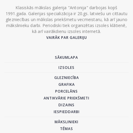
Klasiskās mākslas galerija "Antonija" darbojas kopš
1991.gada. Galerijas specializācija ir 20.gs. latviešu un cittautu
glezniecības un mākslas priekšmetu vecmeistaru, kā arī jauno
mākslinieku darbi. Periodiski tiek organizētas izsoles klātienē,
kā arī vairākdienu izsoles internetā.
VAIRĀK PAR GALERIJU
SĀKUMLAPA
IZSOLES
GLEZNIECĪBA
GRAFIKA
PORCELĀNS
ANTIKVĀRIE PRIEKŠMETI
DIZAINS
IESPIEDDARBI
MĀKSLINIEKI
TĒMAS