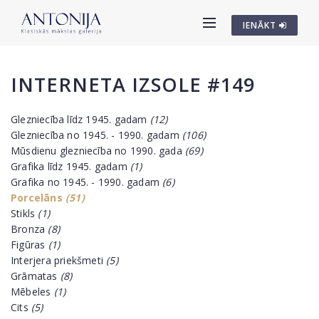
IENĀKT
INTERNETA IZSOLE #149
Glezniecība līdz 1945. gadam
(12)
Glezniecība no 1945. - 1990. gadam
(106)
Mūsdienu glezniecība no 1990. gada
(69)
Grafika līdz 1945. gadam
(1)
Grafika no 1945. - 1990. gadam
(6)
Porcelāns
(51)
Stikls
(1)
Bronza
(8)
Figūras
(1)
Interjera priekšmeti
(5)
Grāmatas
(8)
Mēbeles
(1)
Cits
(5)