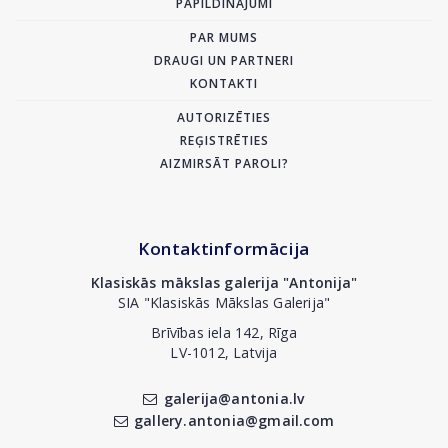
PAPILDINĀJUMI
PAR MUMS
DRAUGI UN PARTNERI
KONTAKTI
AUTORIZĒTIES
REĢISTRĒTIES
AIZMIRSĀT PAROLI?
Kontaktinformācija
Klasiskās mākslas galerija "Antonija"
SIA "Klasiskās Mākslas Galerija"
Brīvības iela 142, Rīga
LV-1012, Latvija
galerija@antonia.lv
gallery.antonia@gmail.com