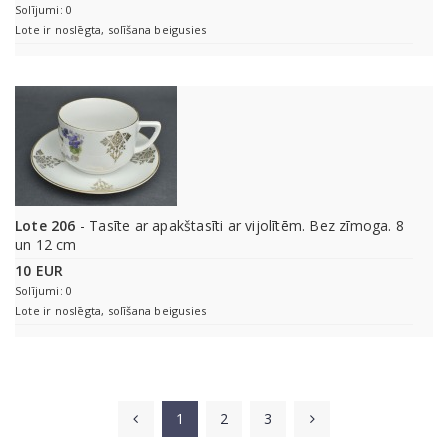
Solījumi: 0
Lote ir noslēgta, solīšana beigusies
Lote 206
- Tasīte ar apakštasīti ar vijolītēm. Bez zīmoga. 8
un 12 cm
10 EUR
Solījumi: 0
Lote ir noslēgta, solīšana beigusies
1
2
3