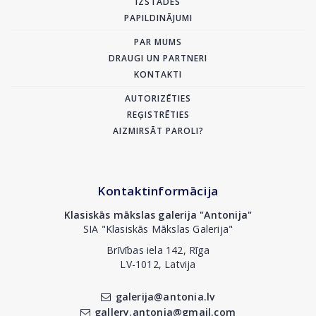
IZSTĀDES
PAPILDINĀJUMI
PAR MUMS
DRAUGI UN PARTNERI
KONTAKTI
AUTORIZĒTIES
REĢISTRĒTIES
AIZMIRSĀT PAROLI?
Kontaktinformācija
Klasiskās mākslas galerija "Antonija"
SIA "Klasiskās Mākslas Galerija"
Brīvības iela 142, Rīga
LV-1012, Latvija
galerija@antonia.lv
gallery.antonia@gmail.com