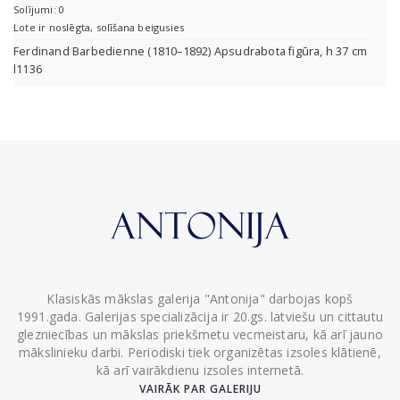
Solījumi: 0
Lote ir noslēgta, solīšana beigusies
Ferdinand Barbedienne (1810–1892) Apsudrabota figūra, h 37 cm
l1136
Klasiskās mākslas galerija "Antonija" darbojas kopš
1991.gada. Galerijas specializācija ir 20.gs. latviešu un cittautu
glezniecības un mākslas priekšmetu vecmeistaru, kā arī jauno
mākslinieku darbi. Periodiski tiek organizētas izsoles klātienē,
kā arī vairākdienu izsoles internetā.
VAIRĀK PAR GALERIJU