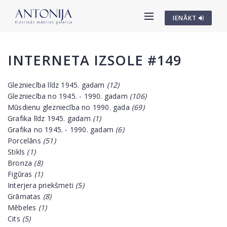
IENĀKT
INTERNETA IZSOLE #149
Glezniecība līdz 1945. gadam
(12)
Glezniecība no 1945. - 1990. gadam
(106)
Mūsdienu glezniecība no 1990. gada
(69)
Grafika līdz 1945. gadam
(1)
Grafika no 1945. - 1990. gadam
(6)
Porcelāns
(51)
Stikls
(1)
Bronza
(8)
Figūras
(1)
Interjera priekšmeti
(5)
Grāmatas
(8)
Mēbeles
(1)
Cits
(5)