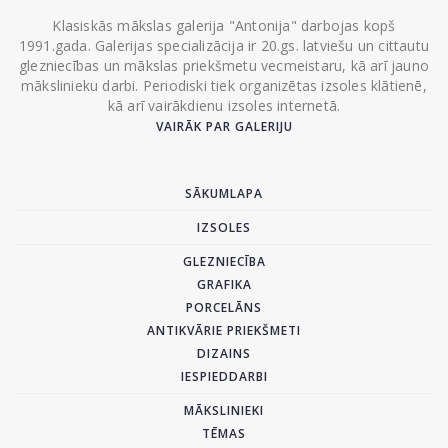
Klasiskās mākslas galerija "Antonija" darbojas kopš
1991.gada. Galerijas specializācija ir 20.gs. latviešu un cittautu
glezniecības un mākslas priekšmetu vecmeistaru, kā arī jauno
mākslinieku darbi. Periodiski tiek organizētas izsoles klātienē,
kā arī vairākdienu izsoles internetā.
VAIRĀK PAR GALERIJU
SĀKUMLAPA
IZSOLES
GLEZNIECĪBA
GRAFIKA
PORCELĀNS
ANTIKVĀRIE PRIEKŠMETI
DIZAINS
IESPIEDDARBI
MĀKSLINIEKI
TĒMAS