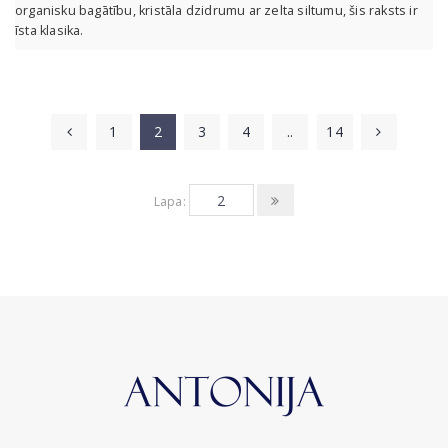
organisku bagātību, kristāla dzidrumu ar zelta siltumu, šis raksts ir
īsta klasika.
1
2
3
4
..
14
Lapa: