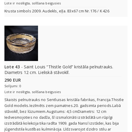
Lote ir noslēgta, solīšana beigusies
Krusta simbols 2009. Audekls, eļļa. 83x67 cm Nr.176 / K 426
Lote 43
- Saint Louis “Thistle Gold” kristāla pelnutrauks.
Diametrs 12 cm. Lieliskā stāvoklī.
290 EUR
Solījumi: 0
Lote ir noslēgta, solīšana beigusies
Skaists pelnutrauks no Sentluisas kristāla fabrikas, Francija.Thistle
Gold modelis.Iezīmēts zem pamatnes.20. gadsimta periods.Labā
stāvoklī, bez lūzumiem.Augstums: 4,5 cmDiametrs: 12 cm
Iedvesmojoties no dadža, šī izsmalcināti izstrādātā un rūpīgi
izstrādātā kolekcija tika radīta 1909. gada Nansī izstādei, kas bija
jūgendstila kustības kulminācija. Līdzsvarojot dzidro stilu ar