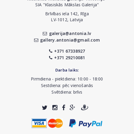
SIA "Klasiskās Mākslas Galerija"
Brīvības iela 142, Rīga
LV-1012, Latvija
galerija@antonia.lv
gallery.antonia@gmail.com
+371 67338927
+371 29210081
Darba laiks:
Pirmdiena - piektdiena: 10:00 - 18:00
Sestdiena: pēc vienošanās
Svētdiena: brīvs