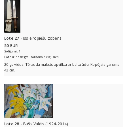
Lote 27
- Īss eiropiešu zobens
50 EUR
Solījumi: 1
Lote ir noslēgta, solīšana beigusies
20 gs vidus. Tērauda maksts apvilkta ar baltu ādu. Kopējais garums
42 cm.
Lote 28
- Bušs Valdis (1924-2014)