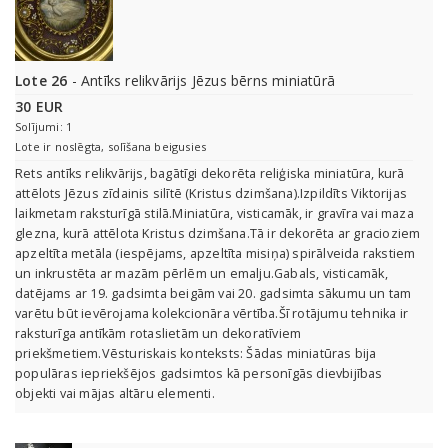
Lote 26
- Antīks relikvārijs Jēzus bērns miniatūrā
30 EUR
Solījumi: 1
Lote ir noslēgta, solīšana beigusies
Rets antīks relikvārijs, bagātīgi dekorēta reliģiska miniatūra, kurā
attēlots Jēzus zīdainis silītē (Kristus dzimšana).Izpildīts Viktorijas
laikmetam raksturīgā stilā.Miniatūra, visticamāk, ir gravīra vai maza
glezna, kurā attēlota Kristus dzimšana.Tā ir dekorēta ar gracioziem
apzeltīta metāla (iespējams, apzeltīta misiņa) spirālveida rakstiem
un inkrustēta ar mazām pērlēm un emalju.Gabals, visticamāk,
datējams ar 19. gadsimta beigām vai 20. gadsimta sākumu un tam
varētu būt ievērojama kolekcionāra vērtība.Šī rotājumu tehnika ir
raksturīga antīkām rotaslietām un dekoratīviem
priekšmetiem.Vēsturiskais konteksts: Šādas miniatūras bija
populāras iepriekšējos gadsimtos kā personīgās dievbijības
objekti vai mājas altāru elementi.