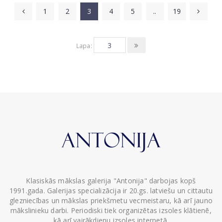
1
2
3
4
5
..
19
Lapa:
Klasiskās mākslas galerija "Antonija" darbojas kopš
1991.gada. Galerijas specializācija ir 20.gs. latviešu un cittautu
glezniecības un mākslas priekšmetu vecmeistaru, kā arī jauno
mākslinieku darbi. Periodiski tiek organizētas izsoles klātienē,
kā arī vairākdienu izsoles internetā.