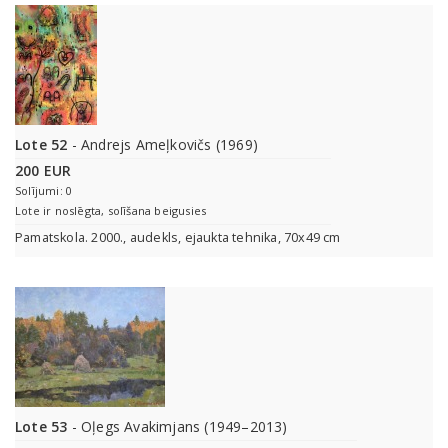
Lote 52
- Andrejs Ameļkovičs (1969)
200 EUR
Solījumi: 0
Lote ir noslēgta, solīšana beigusies
Pamatskola. 2000., audekls, ejaukta tehnika, 70x49 cm
Lote 53
- Oļegs Avakimjans (1949–2013)