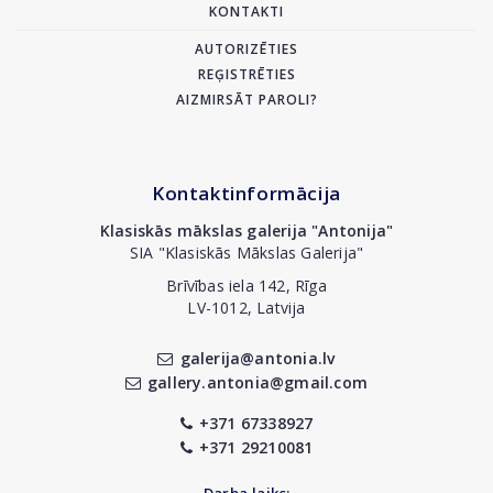
KONTAKTI
AUTORIZĒTIES
REĢISTRĒTIES
AIZMIRSĀT PAROLI?
Kontaktinformācija
Klasiskās mākslas galerija "Antonija"
SIA "Klasiskās Mākslas Galerija"
Brīvības iela 142, Rīga
LV-1012, Latvija
galerija@antonia.lv
gallery.antonia@gmail.com
+371 67338927
+371 29210081