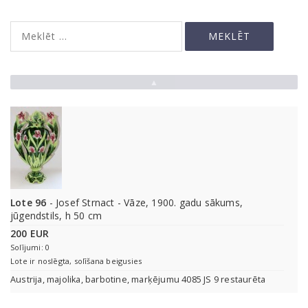
▲
Lote 96
- Josef Strnact - Vāze, 1900. gadu sākums,
jūgendstils, h 50 cm
200 EUR
Solījumi: 0
Lote ir noslēgta, solīšana beigusies
Austrija, majolika, barbotine, marķējumu 4085 JS 9 restaurēta