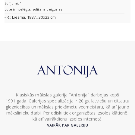
Solījumi: 1
Lote ir noslēgta, solīšana beigusies
- R.: Liesma, 1987., 30x23 cm
Klasiskās mākslas galerija "Antonija" darbojas kopš
1991.gada. Galerijas specializācija ir 20.gs. latviešu un cittautu
glezniecības un mākslas priekšmetu vecmeistaru, kā arī jauno
mākslinieku darbi. Periodiski tiek organizētas izsoles klātienē,
kā arī vairākdienu izsoles internetā.
VAIRĀK PAR GALERIJU