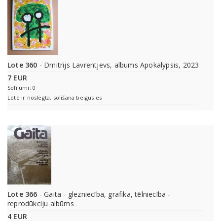
Lote 360
- Dmitrijs Lavrentjevs, albums Apokalypsis, 2023
7 EUR
Solījumi: 0
Lote ir noslēgta, solīšana beigusies
Lote 366
- Gaita - glezniecība, grafika, tēlniecība -
reprodūkciju albūms
4 EUR