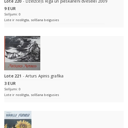
Lote 220
- Dzelzceļš Rīgā un pieskārieni dvēselei 2009
9 EUR
Solījumi: 0
Lote ir noslēgta, solīšana beigusies
Lote 221
- Arturs Apinis grafika
3 EUR
Solījumi: 0
Lote ir noslēgta, solīšana beigusies