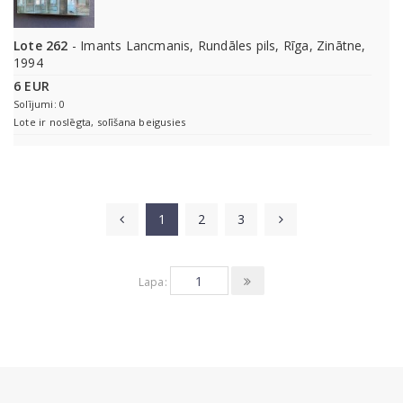
Lote 262
- Imants Lancmanis, Rundāles pils, Rīga, Zinātne,
1994
6 EUR
Solījumi: 0
Lote ir noslēgta, solīšana beigusies
1
2
3
Lapa: