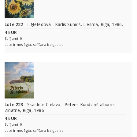
Lote 222
- I. Ņefedova - Kārlis Sūniņš. Liesma, Rīga, 1986.
4 EUR
Solījumi: 0
Lote ir noslēgta, solīšana beigusies
Lote 223
- Skaidrīte Cielava - Pēteris Kundziņš albums.
Zinātne, Rīga, 1986
4 EUR
Solījumi: 0
Lote ir noslēgta, solīšana beigusies