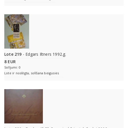
Lote 219
- Edgars Iltners 1992.g.
8 EUR
Solījumi: 0
Lote ir noslēgta, solīšana beigusies