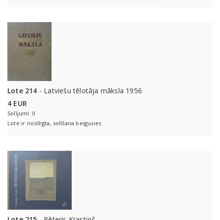
Lote 214
- Latviešu tēlotāja māksla 1956
4 EUR
Solījumi: 0
Lote ir noslēgta, solīšana beigusies
Lote 215
- Pēteris Krastiņš