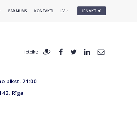
PAR MUMS
KONTAKTI
LV
IENĀKT
Ieteikt:
no plkst. 21:00
 142, Rīga