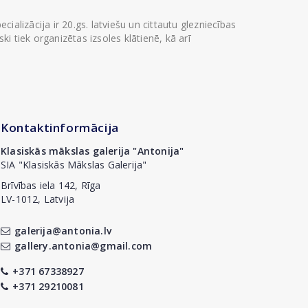
ializācija ir 20.gs. latviešu un cittautu glezniecības
i tiek organizētas izsoles klātienē, kā arī
Kontaktinformācija
Klasiskās mākslas galerija "Antonija"
SIA "Klasiskās Mākslas Galerija"
Brīvības iela 142, Rīga
LV-1012, Latvija
galerija@antonia.lv
gallery.antonia@gmail.com
+371 67338927
+371 29210081