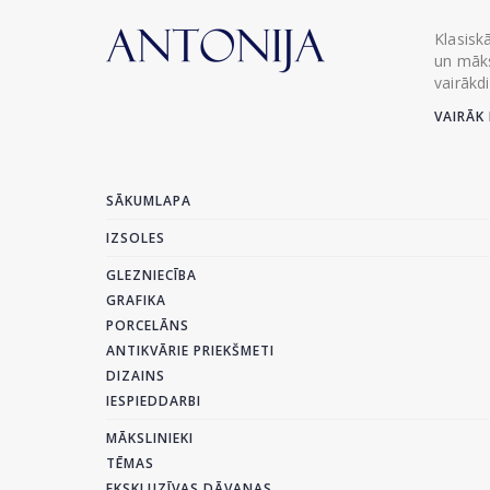
Klasisk
un māks
vairākd
VAIRĀK 
SĀKUMLAPA
IZSOLES
GLEZNIECĪBA
GRAFIKA
PORCELĀNS
ANTIKVĀRIE PRIEKŠMETI
DIZAINS
IESPIEDDARBI
MĀKSLINIEKI
TĒMAS
EKSKLUZĪVAS DĀVANAS