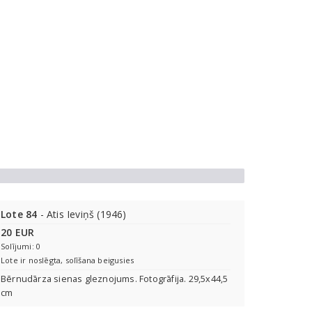
Lote 84
- Atis Ieviņš (1946)
20 EUR
Solījumi: 0
Lote ir noslēgta, solīšana beigusies
Bērnudārza sienas gleznojums. Fotogrāfija. 29,5x44,5
cm