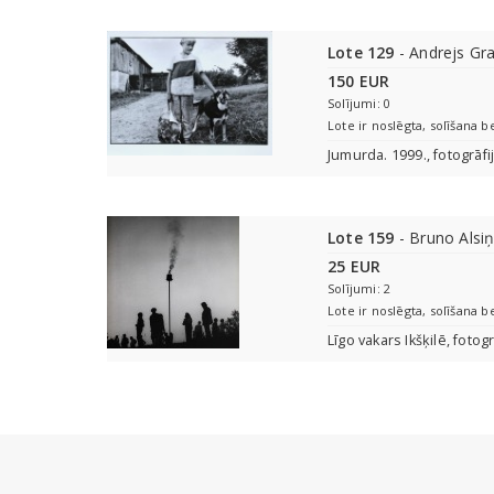
Lote 129
- Andrejs Gra
150 EUR
Solījumi: 0
Lote ir noslēgta, solīšana b
Jumurda. 1999., fotogrāfi
Lote 159
- Bruno Alsi
25 EUR
Solījumi: 2
Lote ir noslēgta, solīšana b
Līgo vakars Ikšķilē, fotog