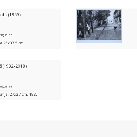
nts (1955)
eigusies
ja 25x37.5 cm
ņš(1932-2018)
eigusies
rafija, 27x27 cm, 1985