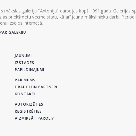
ās mākslas galerija "Antonija" darbojas kopš 1991.gada. Galerijas spec
las priekšmetu vecmeistaru, kā arī jauno mākslinieku darbi. Periodisk
ienu izsoles internetā.
PAR GALERIJU
JAUNUMI
IZSTĀDES
PAPILDINĀJUMI
PAR MUMS
DRAUGI UN PARTNERI
KONTAKTI
AUTORIZĒTIES
REĢISTRĒTIES
AIZMIRSĀT PAROLI?