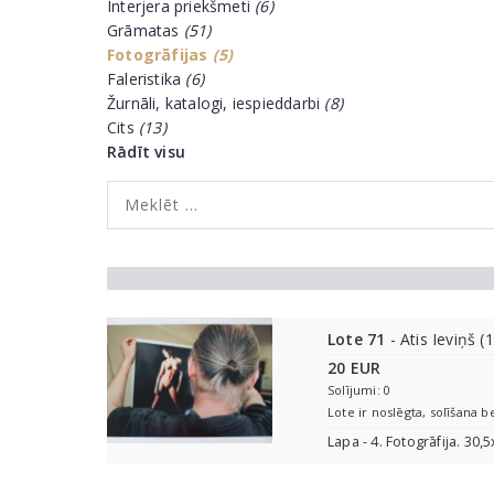
Interjera priekšmeti
(6)
Grāmatas
(51)
Fotogrāfijas
(5)
Faleristika
(6)
Žurnāli, katalogi, iespieddarbi
(8)
Cits
(13)
Rādīt visu
Lote 71
- Atis Ieviņš (
20 EUR
Solījumi: 0
Lote ir noslēgta, solīšana b
Lapa - 4. Fotogrāfija. 30,