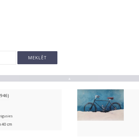
▲
1946)
eigusies
5x40 cm