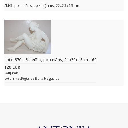
ЛФЗ, porcelāns, apzeltījums, 22x23x9,3 cm
Lote 370
- Balerīna, porcelāns, 21x30x18 cm, 60s
120 EUR
Solījumi: 0
Lote ir noslēgta, solīšana beigusies