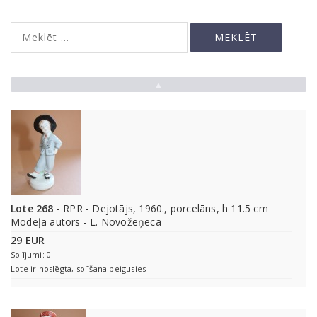
▲
Lote 268
- RPR - Dejotājs, 1960., porcelāns, h 11.5 cm
Modeļa autors - L. Novožeņeca
29 EUR
Solījumi: 0
Lote ir noslēgta, solīšana beigusies