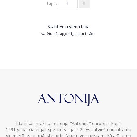
Lapa:
Skatīt visu vienā lapā
varētu būt apjomīga datu ielāde
Klasiskās mākslas galerija "Antonija" darbojas kopš
1991.gada. Galerijas specializācija ir 20.gs. latviešu un cittautu
glezniecības un mākslas priekšmetu vecmeistaru, kā arī jauno