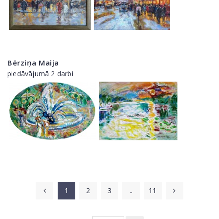
Bērziņa Maija
piedāvājumā 2 darbi
1
2
3
..
11