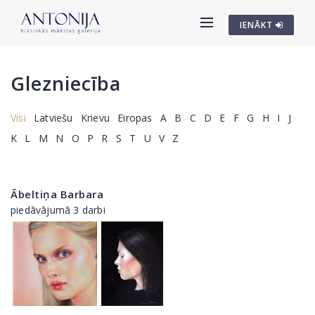
IENĀKT
Glezniecība
Visi
Latviešu
Krievu
Eiropas
A
B
C
D
E
F
G
H
I
J
K
L
M
N
O
P
R
S
T
U
V
Z
Ābeltiņa Barbara
piedāvājumā 3 darbi