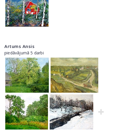
Artums Ansis
piedāvājumā 5 darbi