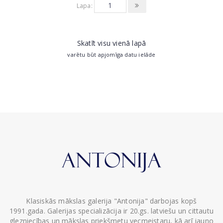
Lapa:
Skatīt visu vienā lapā
varētu būt apjomīga datu ielāde
Klasiskās mākslas galerija "Antonija" darbojas kopš
1991.gada. Galerijas specializācija ir 20.gs. latviešu un cittautu
glezniecības un mākslas priekšmetu vecmeistaru, kā arī jauno