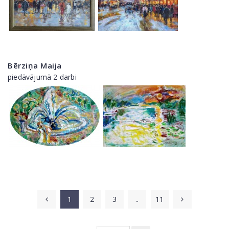
Bērziņa Maija
piedāvājumā 2 darbi
1
2
3
..
11