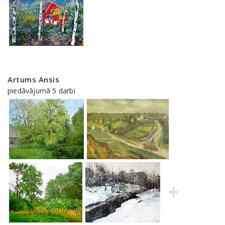
Artums Ansis
piedāvājumā 5 darbi