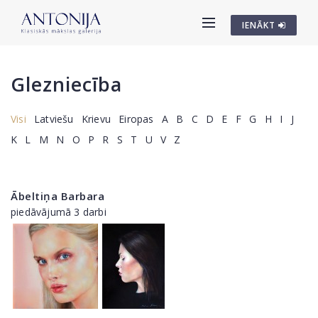
IENĀKT
Glezniecība
Visi
Latviešu
Krievu
Eiropas
A
B
C
D
E
F
G
H
I
J
K
L
M
N
O
P
R
S
T
U
V
Z
Ābeltiņa Barbara
piedāvājumā 3 darbi