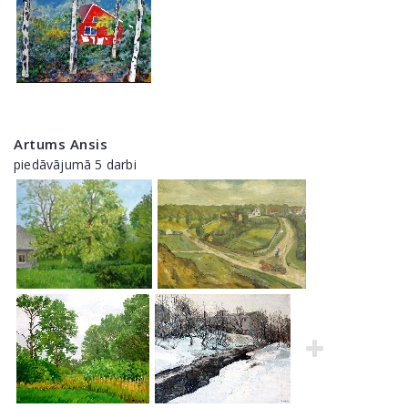
Artums Ansis
piedāvājumā 5 darbi