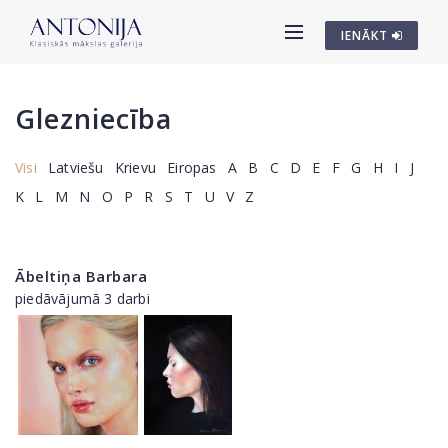
IENĀKT
Glezniecība
Visi
Latviešu
Krievu
Eiropas
A
B
C
D
E
F
G
H
I
J
K
L
M
N
O
P
R
S
T
U
V
Z
Ābeltiņa Barbara
piedāvājumā 3 darbi