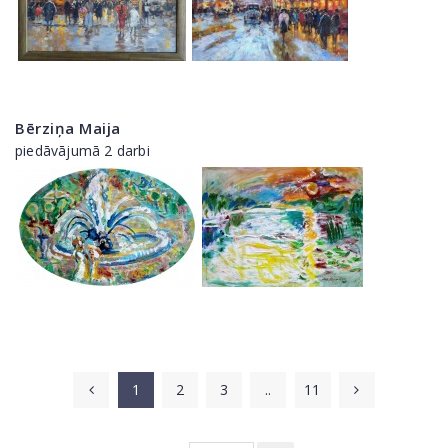
Bērziņa Maija
piedāvājumā 2 darbi
1
2
3
..
11