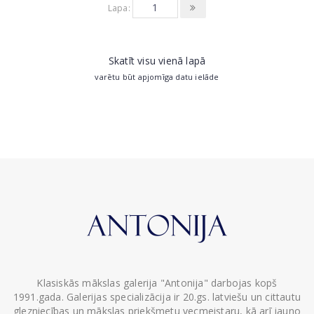
Lapa:
Skatīt visu vienā lapā
varētu būt apjomīga datu ielāde
Klasiskās mākslas galerija "Antonija" darbojas kopš
1991.gada. Galerijas specializācija ir 20.gs. latviešu un cittautu
glezniecības un mākslas priekšmetu vecmeistaru, kā arī jauno