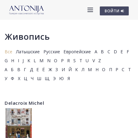
ВОЙТИ
Живопись
Все
Латышские
Русские
Европейские
A
B
C
D
E
F
G
H
I
J
K
L
M
N
O
P
R
S
T
U
V
Z
А
Б
В
Г
Д
Е
Ё
Ж
З
И
Й
К
Л
М
Н
О
П
Р
С
Т
У
Ф
Х
Ц
Ч
Ш
Щ
Э
Ю
Я
Delacroix Michel