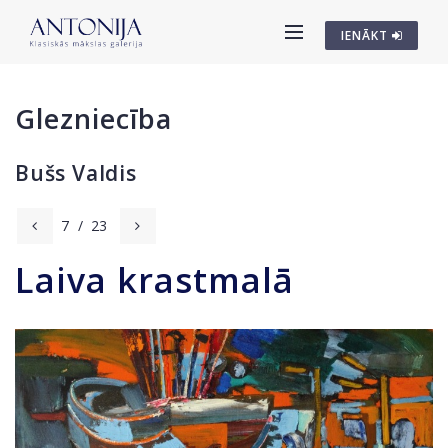
IENĀKT
Glezniecība
Bušs Valdis
7
/
23
Laiva krastmalā