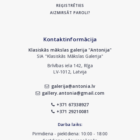
REĢISTRĒTIES
AIZMIRSĀT PAROLI?
Kontaktinformācija
Klasiskās mākslas galerija "Antonija"
SIA "Klasiskās Mākslas Galerija"
Brīvības iela 142, Rīga
LV-1012, Latvija
galerija@antonia.lv
gallery.antonia@gmail.com
+371 67338927
+371 29210081
Darba laiks:
Pirmdiena - piektdiena: 10:00 - 18:00