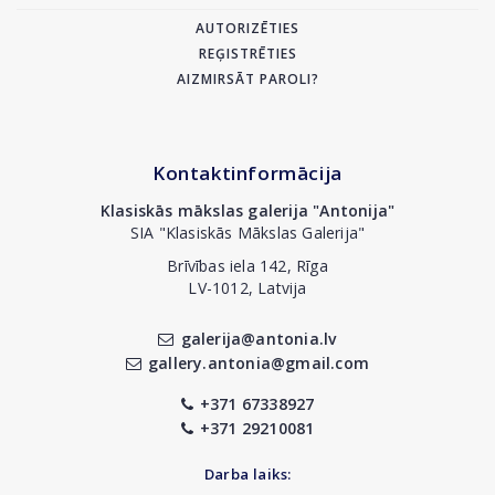
AUTORIZĒTIES
REĢISTRĒTIES
AIZMIRSĀT PAROLI?
Kontaktinformācija
Klasiskās mākslas galerija "Antonija"
SIA "Klasiskās Mākslas Galerija"
Brīvības iela 142, Rīga
LV-1012, Latvija
galerija@antonia.lv
gallery.antonia@gmail.com
+371 67338927
+371 29210081
Darba laiks: