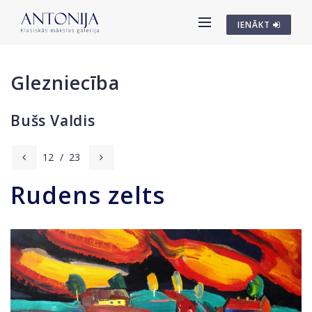
IENĀKT
Glezniecība
Bušs Valdis
12
/
23
Rudens zelts