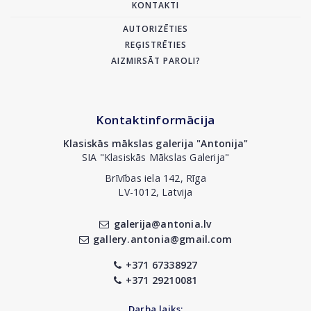
KONTAKTI
AUTORIZĒTIES
REĢISTRĒTIES
AIZMIRSĀT PAROLI?
Kontaktinformācija
Klasiskās mākslas galerija "Antonija"
SIA "Klasiskās Mākslas Galerija"
Brīvības iela 142, Rīga
LV-1012, Latvija
galerija@antonia.lv
gallery.antonia@gmail.com
+371 67338927
+371 29210081
Darba laiks: