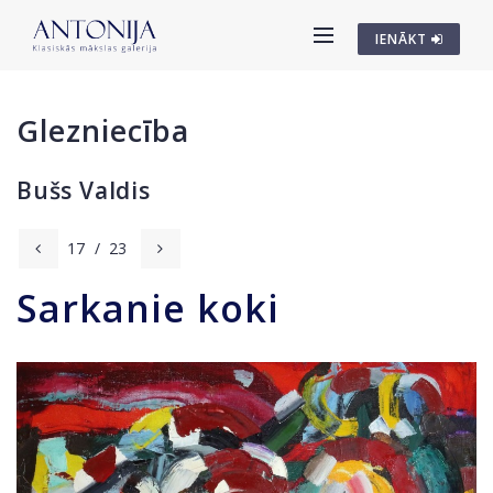
IENĀKT
Glezniecība
Bušs Valdis
17
/
23
Sarkanie koki