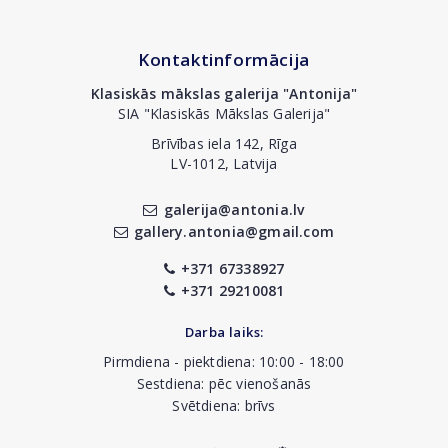
Kontaktinformācija
Klasiskās mākslas galerija "Antonija"
SIA "Klasiskās Mākslas Galerija"
Brīvības iela 142, Rīga
LV-1012, Latvija
galerija@antonia.lv
gallery.antonia@gmail.com
+371 67338927
+371 29210081
Darba laiks:
Pirmdiena - piektdiena: 10:00 - 18:00
Sestdiena: pēc vienošanās
Svētdiena: brīvs