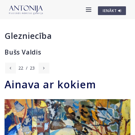
IENĀKT
Glezniecība
Bušs Valdis
22
/
23
Ainava ar kokiem