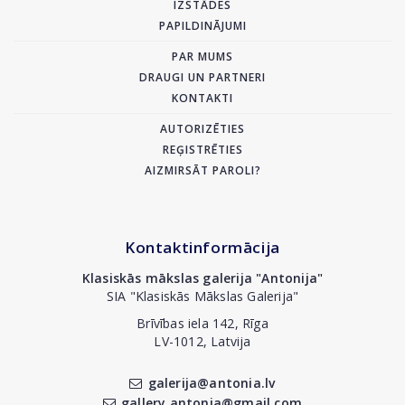
IZSTĀDES
PAPILDINĀJUMI
PAR MUMS
DRAUGI UN PARTNERI
KONTAKTI
AUTORIZĒTIES
REĢISTRĒTIES
AIZMIRSĀT PAROLI?
Kontaktinformācija
Klasiskās mākslas galerija "Antonija"
SIA "Klasiskās Mākslas Galerija"
Brīvības iela 142, Rīga
LV-1012, Latvija
galerija@antonia.lv
gallery.antonia@gmail.com