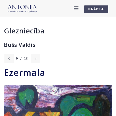
IENĀKT
Glezniecība
Bušs Valdis
9
/
23
Ezermala